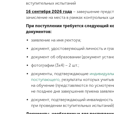
вступительных испытаний
Международная
16 сентября 2026 года
– завершение предст
деятельность
зачисление на места в рамках контрольных ц
При поступлении требуется следующий к
Другие виды
документов:
деятельности
заявление на имя ректора;
документ, удостоверяющий личность и гра
Студенческая
жизнь
документ об образовании (документ устан
фотографии (3х4) – 2 шт.;
Сведения об
документы, подтверждающие
индивидуаль
образовательной
поступающего
, результаты которых учиты
организации
на обучение (представляются по усмотре
не позднее дня завершения приема заявлен
документ, подтверждающий инвалидность 
Приемная
комиссия
при проведении вступительных испытаний)
+7 (831) 262-26-20
Документы, необходимые для поступлени