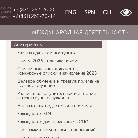
емная
+7 (831) 262-26-20
ENG
SPN
CHI
миссия
+7 (831) 262-20-44
овной
МЕЖДУНАРОДНАЯ ДЕЯТЕЛЬНОСТЬ
Об университете
Абитуриенту
Главная
Абитуриенту
Аспирантура
Как и когда к нам поступить
Прием-2026 - правила приема
Списки подавших документы,
конкурсные списки и зачисление 2026
Целевое обучение и правила приема на
целевое обучение
Расписание вступительных испытаний,
списки групп, результаты
Направления подготовки и профили
Калькулятор ЕГЭ
Калькулятор для выпускников СПО
Программы вступительных испытаний
Приемная комиссия