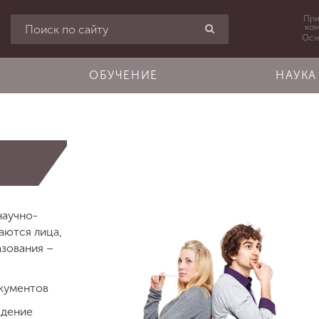
При
ко
Осн
ОБУЧЕНИЕ
НАУКА
научно-
аются лица,
зования –
кументов
едение