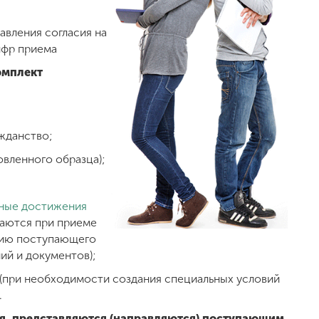
авления согласия на
ифр приема
омплект
жданство;
овленного образца);
ные достижения
ваются при приеме
нию поступающего
ий и документов);
(при необходимости создания специальных условий
.
я, представляются (направляются) поступающим