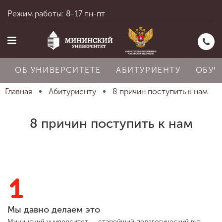
Режим работы: 8-17 пн-пт
ОБ УНИВЕРСИТЕТЕ
АБИТУРИЕНТУ
ОБУЧ
Главная
Абитуриенту
8 причин поступить к нам
Главная
8 причин поступить к нам
Об университете
1
Абитуриенту
Мы давно делаем это
Мининский университет — старейший педагогический вуз