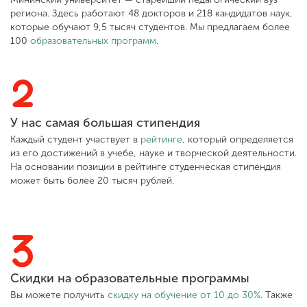
Обучение
региона. Здесь работают 48 докторов и 218 кандидатов наук,
которые обучают 9,5 тысяч студентов. Мы предлагаем более
100
образовательных программ
.
Наука
2
Международная
деятельность
У нас самая большая стипендия
Каждый студент участвует в
рейтинге
, который определяется
из его достижений в учебе, науке и творческой деятельности.
Другие виды
На основании позиции в рейтинге студенческая стипендия
деятельности
может быть более 20 тысяч рублей.
Студенческая жизнь
3
Сведения об
Скидки на образовательные программы
образовательной
Вы можете получить
организации
скидку на обучение от 10 до 30%
. Также