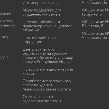
Инженерные классы
Челюскинцев, 
Меры поддержки для
Общежитие № 1
вления
студенческих семей
Гагарина, 6
ройству
Целевое обучение и
Общежитие № 2
иальному
правила приема на целевое
Бекетова, 6
обучение
Общежитие № 3
ного
Противодействие
Челюскинцев, 
коррупции
Центр открытого
образования на русском
еда +
языке и обучения русскому
языку в Республике Индия
Психолого-педагогические
классы
Служба психологического
сопровождения
Мининского университета
Ответы на часто
задаваемые вопросы