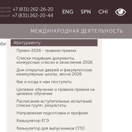
емная
+7 (831) 262-26-20
ENG
SPN
CHI
миссия
+7 (831) 262-20-44
овной
МЕЖДУНАРОДНАЯ ДЕЯТЕЛЬНОСТЬ
Об университете
Абитуриенту
Абитуриенту
Двухпрофильный бакалавриа...
Прием-2026 - правила приема
Списки подавших документы,
конкурсные списки и зачисление 2026
Дни открытых дверей и факультетские
каникулярные школы, весна 2026
Как и когда к нам поступить
Целевое обучение и правила приема на
целевое обучение
Расписание вступительных испытаний,
списки групп, результаты
Направления подготовки и профили
Калькулятор ЕГЭ
Калькулятор для выпускников СПО