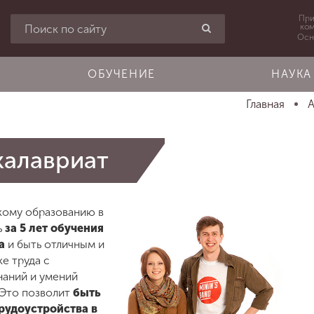
При
ко
Осн
ОБУЧЕНИЕ
НАУКА
Главная
калавриат
кому образованию в
ь
за 5 лет обучения
а
и быть отличным и
е труда с
наний и умений
 Это позволит
быть
рудоустройства в