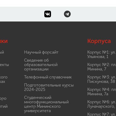
лки
Корпуса
ый
Научный форсайт
Корпус №1: ул.
Ульянова, 1
Сведения об
екты
образовательной
Корпус №2: пл
организации
Минина, 7
кого
Телефонный справочник
Корпус №3: ул.
ках
Пискунова, 38
Подготовительные курсы
2024-2025
Корпус №4: пл
Минина, 7а
Студенческий
юро
многофункциональный
Корпус №6: ул.
ятий
центр Мининского
Луначарского,
университета
Корпус №7: ул.