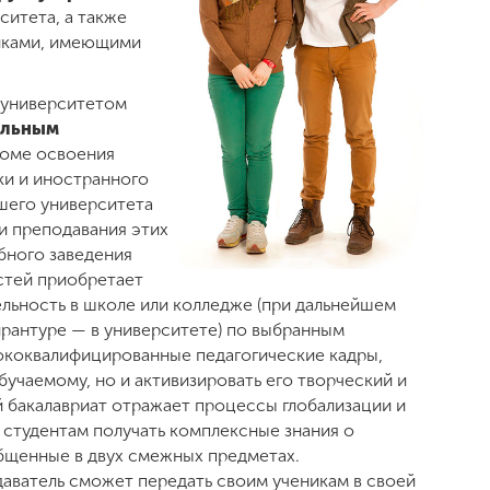
ситета, а также
иками, имеющими
 университетом
ильным
роме освоения
ки и иностранного
ашего университета
и преподавания этих
ебного заведения
стей приобретает
льность в школе или колледже (при дальнейшем
ирантуре — в университете) по выбранным
ококвалифицированные педагогические кадры,
бучаемому, но и активизировать его творческий и
 бакалавриат отражает процессы глобализации и
 студентам получать комплексные знания о
бщенные в двух смежных предметах.
аватель сможет передать своим ученикам в своей