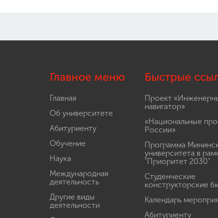
Главное меню
Быстрые ссы
Главная
Проект «Инженерн
навигатор»
Об университете
«Национальные про
Абитуриенту
России»
Обучение
Программа Мининс
университета в рам
Наука
"Приоритет 2030"
Международная
Студенческие
деятельность
конструкторские б
Другие виды
Календарь меропри
деятельности
Абитуриенту