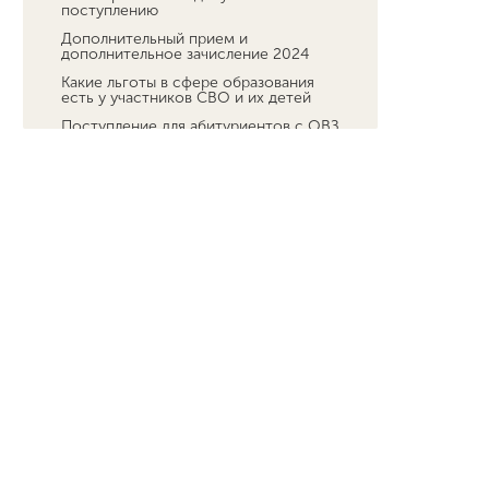
поступлению
Дополнительный прием и
дополнительное зачисление 2024
Какие льготы в сфере образования
есть у участников СВО и их детей
Поступление для абитуриентов с ОВЗ
и инвалидностью
Кружковая деятельность в Мининском
университете
Заключительный этап Всероссийской
олимпиады школьников по основам
безопасности и защиты Родины
Обучение
Наука
Международная деятельность
Другие виды деятельности
Студенческая жизнь
Сведения об образовательной
организации