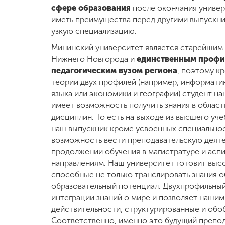
сфере образования
после окончания универ
Международная
иметь преимущества перед другими выпускн
деятельность
узкую специализацию.
Мининский университет является старейшим
Нижнего Новгорода и
единственным проф
Другие виды
деятельности
педагогическим вузом региона
, поэтому к
теории двух профилей (например, информати
языка или экономики и географии) студент н
Студенческая
имеет возможность получить знания в област
жизнь
дисциплин. То есть на выходе из высшего уч
наш выпускник кроме усвоенных специально
возможность вести преподавательскую деяте
Сведения об
продолжении обучения в магистратуре и асп
образовательной
организации
направлениям. Наш университет готовит выс
способные не только транслировать знания о
образовательный потенциал. Двухпрофильный
Приемная
интеграции знаний о мире и позволяет нашим
комиссия
действительности, структурированные и обо
+7 (831) 262-26-20
Соответственно, именно это будущий препод