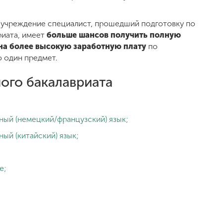
е учреждение специалист, прошедший подготовку по
риата, имеет
больше шансов получить полную
ь на более высокую заработную плату
по
 один предмет.
ого бакалавриата
ный (немецкий/французский) язык;
ый (китайский) язык;
е;