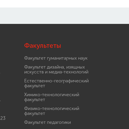
Факультеты
Факультет гуманитарных наук
Факультет дизайна, изящных
.
искусств и медиа-технологий
Естественно-географический
факультет
Химико-технологический
.
факультет
Физико-технологический
факультет
 23
Факультет педагогики