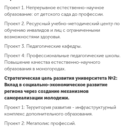
Обучение
Проект 1. Непрерывное естественно-научное
образование: от детского сада до профессии.
Наука
Проект 2. Ресурсный учебно-методический центр по
обучению инвалидов и лиц с ограниченными
возможностями здоровья.
Международная
Проект 3. Педагогические кафедры.
деятельность
Проект 4: Профессиональные педагогические школы.
Повышение качества естественно-научного
Другие виды
образования в моногородах.
деятельности
Стратегическая цель развития университета №2:
Вклад в социально-экономическое развитие
региона через создание механизмов
Студенческая жизнь
самореализации молодежи.
Проект 1: Территория развития - инфраструктурный
Сведения об
комплекс дополнительного образования.
образовательной
Проект 2: Мегаполис профессий.
организации