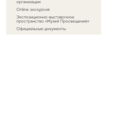
организации
Online экскурсия
Экспозиционно-выставочное
пространство «Музей Просвещения»
Официальные документы
Перечень информационных ресурсов,
на которых осуществляется
распространение персональных
данных
Абитуриенту
Обучение
Наука
Международная деятельность
Другие виды деятельности
Студенческая жизнь
Сведения об образовательной
организации