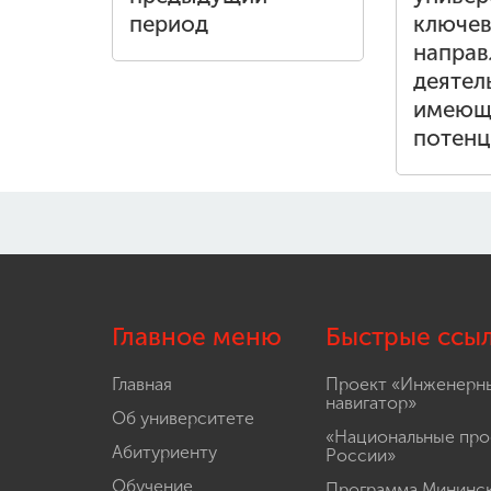
период
ключе
направ
деятел
имеющ
потенц
Главное меню
Быстрые ссы
Главная
Проект «Инженерн
навигатор»
Об университете
«Национальные про
Абитуриенту
России»
Обучение
Программа Мининс