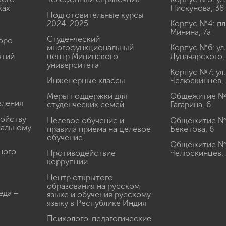
ках
Пискунова, 38
Подготовительные курсы
2024-2025
Корпус №4: пл
Минина, 7а
Студенческий
юро
многофункциональный
Корпус №6: ул.
ятий
центр Мининского
Луначарского,
университета
Корпус №7: ул.
Инженерные классы
Челюскинцев, 
Меры поддержки для
Общежитие № 1
вления
студенческих семей
Гагарина, 6
ройству
Целевое обучение и
Общежитие № 2
иальному
правила приема на целевое
Бекетова, 6
обучение
Общежитие № 3
ного
Противодействие
Челюскинцев, 
коррупции
Центр открытого
образования на русском
еда +
языке и обучения русскому
языку в Республике Индия
Психолого-педагогические