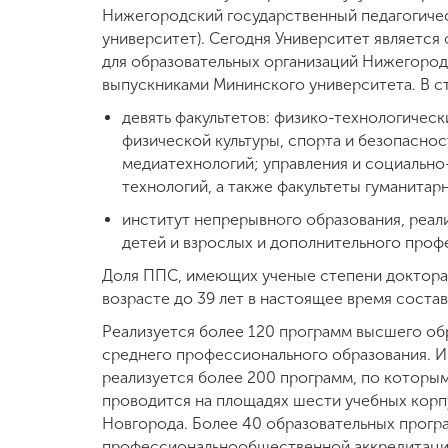
Нижегородский государственный педагогиче
Международная
университет). Сегодня Университет являетс
деятельность
для образовательных организаций Нижегород
выпускниками Мининского университета. В ст
девять факультетов: физико-технологическ
Другие виды
деятельности
физической культуры, спорта и безопаснос
медиатехнологий; управления и социальн
технологий, а также факультеты гуманитарн
Студенческая
институт непрерывного образования, реа
жизнь
детей и взрослых и дополнительного проф
Доля ППС, имеющих ученые степени доктора и
Сведения об
возрасте до 39 лет в настоящее время состав
образовательной
организации
Реализуется более 120 программ высшего обра
среднего профессионального образования. 
реализуется более 200 программ, по которы
Приемная
проводится на площадях шести учебных корп
комиссия
Новгорода. Более 40 образовательных прог
+7 (831) 262-26-20
профессиональнообщественной аккредитации