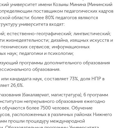
ский университет имени Козьмы Минина (Мининский
я определяющим поставщиком педагогических кадров
ской области: более 80% педагогов являются
руктуру университета входят:
ий; естественно-географический; лингвистический;
ти жизнедеятельности; дизайна, изящных искусств и
о-технических сервисов; информационных
ых наук; педагогики и психологии;
лизующий программы дополнительного образования
ессионального образования.
ли кандидата наук, составляет 73%, доля НПР в
ляет 26,6%.
зования (бакалавриат, магистратура), 6 программ
Институтом непрерывного образования ежегодно
м обучаются более 7500 человек. Обучение
усов, расположенных в различных районах Нижнего
рамм прошли процедуру международной
. Образовательные программы Университета