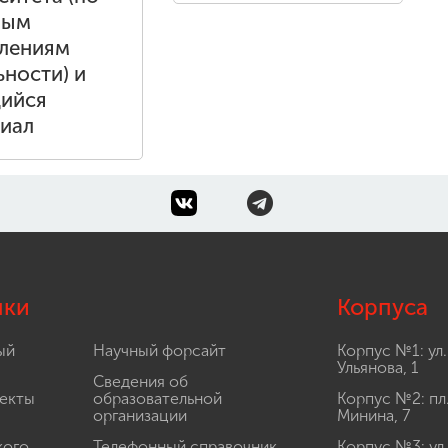
вым
лениям
ьности) и
ийся
иал
лки
Корпуса
ый
Научный форсайт
Корпус №1: ул.
Ульянова, 1
Сведения об
екты
образовательной
Корпус №2: пл
организации
Минина, 7
кого
Телефонный справочник
Корпус №3: ул.