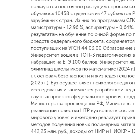
пользуются постоянно растущим спросом со 
обучалось 10458 студентов из 47 субъектов 
зарубежных стран. Из них по программам СПО 
магистратуры - 12,96 %, аспирантуры - 0,64%
результатам на обучение по очной форме по 
средств федерального бюджета, сохраняется н
поступивших на УГСН 44.03.00 Образование и
Университет вошел в ТОП-3 педагогических в
набравших на ЕГЭ 100 баллов. Университет 
олимпиад школьников по математике (2024 г.), 
г.), основам безопасности и жизнедеятельнос
(2025 г.). Вуз осуществляет психологопедаго
исследования и занимается разработкой педа
научных проектов федерального уровня, под
Министерства просвещения РФ, Министерства
реализации повестки НТР вуз вошел в соста
мирового уровня и ежегодно реализует прикл
методов получения новых полимерных матери
442,23 млн. руб., доходы от НИР и НИОКР - 1