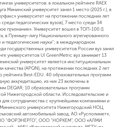
ингах университетов: в локальном рейтинге RAEX
а Мининский университет занял 1 место (2025 г.), в
рфакс» университет на протяжении последних лет
 среди педагогических вузов), 7 место среди 34
ное признание». Университет вошел в ТОП-100 (1
га, в Премьер-лигу Национального агрегированного
 и педагогические науки”; в международном
реди государственных университетов России вуз занял
нге университетов UI GreenMetriс вуз занимает 13
Мининский университет является институциональным
и качества (APQN), на протяжении последних 2 лет
го рейтинга Best-EDU. 40 образовательных программ
ную аккредитацию, из них 23 включены в
амм DEQAR; 10 образовательных программ
ой Нижегородской области. Исследовательские и
 для сотрудничества с крупнейшими компаниями и
 Мининского университета Нижегородский НОЦ,
рьковский автомобильный завод, АО «Русполимет»,
), ПО “ФОРЭНЕРГО”, ООО “НОРКЕМ”, ООО «АЛМИ
изаций - НИЦ «Курчатовский институт», МГТУ им.