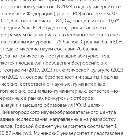
стороны абитуриентов. В 2024 году в университете
Российской Федераций (далее - РФ) и более чем 30
- 1,8 %; бакалавриата - 84,0%, специалитета - 0,6%,
. Средний балл ЕГЭ студентов, принятых по его
программам бакалавриата на основные места за счет
а стабильном уровне - 75 баллов. Средний балл ЕГЭ,
 педагогические науки составил 76 баллов.
узов по количеству поступивших абитуриентов,
является площадкой проведения Всероссийских
географии (2017, 2023 гг.), физической культуре (2023
ти (2021 г.), основы безопасности и защиты Родины
гические, естественно-научные, гуманитарные
гогических, социально-гуманитарных, естественно-
держанных в рамках конкурсных отборов
 науки и высшего образования РФ. В целях
в Нижегородского научнообразовательного центра
адные исследования, направленные на разработку
алов. Годовой бюджет университета составляет 1
30,57 млн. руб. Мининский университет представлен в