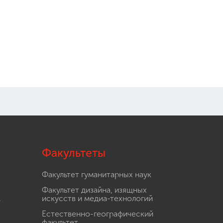
Факультеты
Факультет гуманитарных наук
Факультет дизайна, изящных
.
искусств и медиа-технологий
Естественно-географический
факультет