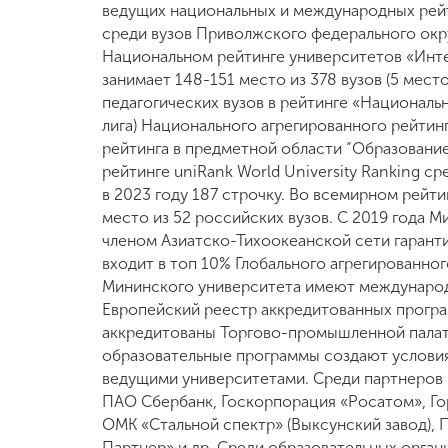
ведущих национальных и международных рейт
среди вузов Приволжского федерального округ
Национальном рейтинге университетов «Инте
занимает 148-151 место из 378 вузов (5 место
педагогических вузов в рейтинге «Националь
лига) Национального агрегированного рейтин
рейтинга в предметной области “Образование
рейтинге uniRank World University Ranking с
в 2023 году 187 строчку. Во всемирном рейти
место из 52 российских вузов. С 2019 года 
членом Азиатско-Тихоокеанской сети гаранти
входит в топ 10% Глобального агрегированно
Мининского университета имеют международ
Европейский реестр аккредитованных прогр
аккредитованы Торгово-промышленной палат
образовательные программы создают условия
ведущими университетами. Среди партнеров
ПАО Сбербанк, Госкорпорация «Росатом», Го
ОМК «Стальной спектр» (Выксунский завод
Партнер» и др. Среди образовательных орган