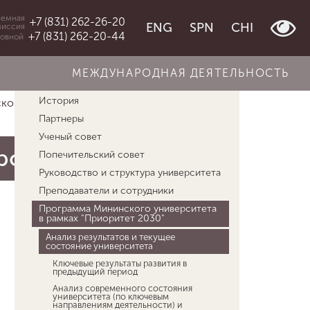
емная
+7 (831) 262-26-20
ENG
SPN
CHI
миссия
+7 (831) 262-20-44
овной
МЕЖДУНАРОДНАЯ ДЕЯТЕЛЬНОСТЬ
Об университете
История
ого униве...
Анализ результатов и текущ...
Партнеры
Ученый совет
рситета
Попечительский совет
Руководство и структура университета
Преподаватели и сотрудники
Программа Мининского университета
в рамках "Приоритет 2030"
Анализ результатов и текущее
состояние университета
Ключевые результаты развития в
предыдущий период
Анализ современного состояния
университета (по ключевым
направлениям деятельности) и