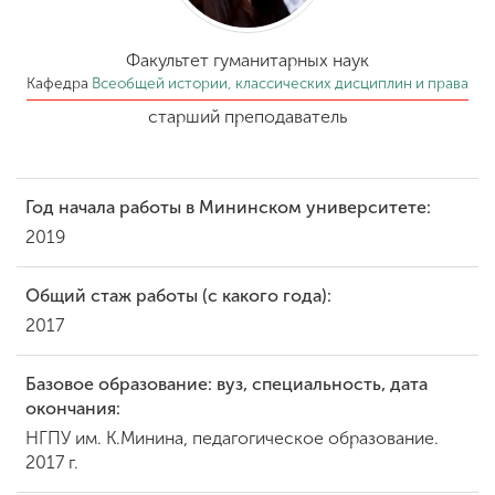
Обучение
Факультет гуманитарных наук
Наука
Кафедра
Всеобщей истории, классических дисциплин и права
старший преподаватель
Международная
деятельность
Год начала работы в Мининском университете:
2019
Другие виды
деятельности
Общий стаж работы (с какого года):
2017
Студенческая жизнь
Базовое образование: вуз, специальность, дата
окончания:
Сведения об
НГПУ им. К.Минина, педагогическое образование.
образовательной
2017 г.
организации