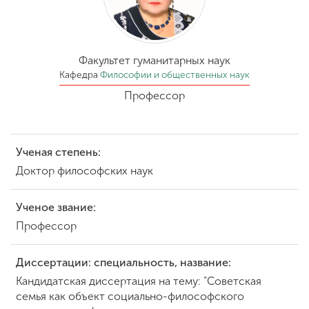
Обучение
Наука
Факультет гуманитарных наук
Кафедра
Философии и общественных наук
Профессор
Международная
деятельность
Ученая степень:
Другие виды
Доктор философских наук
деятельности
Ученое звание:
Студенческая жизнь
Профессор
Диссертации: специальность, название:
Сведения об
Кандидатская диссертация на тему: "Советская
образовательной
семья как объект социально-философского
организации