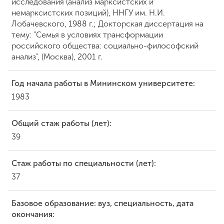
исследования (анализ марксистских и
немарксистских позиций), ННГУ им. Н.И.
Лобачевского, 1988 г.; Докторская диссертация на
ENG
SPN
CHI
тему: "Семья в условиях трансформации
российского общества: социально-философский
анализ", (Москва), 2001 г.
Приемная
Год начала работы в Мининском университете:
комиссия
1983
+7 (831) 262-26-20
Общий стаж работы (лет):
39
Стаж работы по специальности (лет):
37
Базовое образование: вуз, специальность, дата
окончания: