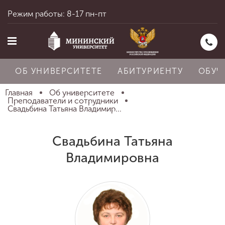
Режим работы: 8-17 пн-пт
ОБ УНИВЕРСИТЕТЕ
АБИТУРИЕНТУ
ОБУЧ
Главная
Об университете
Преподаватели и сотрудники
Свадьбина Татьяна Владимир...
Главная
Свадьбина Татьяна
Владимировна
Об университете
Абитуриенту