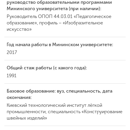
руководство образовательными программами
Мининского университета (при наличии):
Руководитель ОПОП 44.03.01 «Педагогическое
ENG
SPN
CHI
образование», профиль – «Изобразительное
искусство»
Год начала работы в Мининском университете:
Приемная
2017
комиссия
+7 (831) 262-26-20
Общий стаж работы (с какого года):
1991
Базовое образование: вуз, специальность, дата
окончания:
Киевский технологический институт лёгкой
промышленности, специальность «Конструирование
швейных изделий»