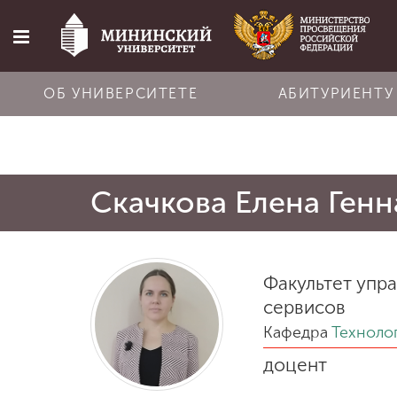
ОБ УНИВЕРСИТЕТЕ
АБИТУРИЕНТУ
Главная
Скачкова Елена Генн
Об университете
Абитуриенту
Факультет упр
сервисов
Обучение
Кафедра
Техноло
доцент
Наука