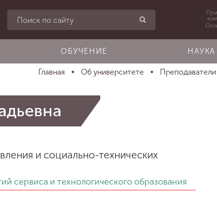
При
ко
Осн
ОБУЧЕНИЕ
НАУКА
Главная
Об университете
Преподаватели
адьевна
авления и социально-технических
гий сервиса и технологического образования