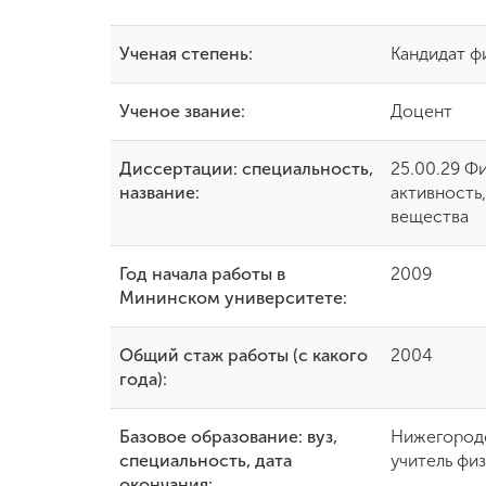
Международная
Ученая степень:
Кандидат ф
деятельность
Ученое звание:
Доцент
Другие виды
деятельности
Диссертации: специальность,
25.00.29 Ф
название:
активность
вещества
Студенческая
жизнь
Год начала работы в
2009
Мининском университете:
Сведения об
образовательной
организации
Общий стаж работы (с какого
2004
года):
Приемная
Базовое образование: вуз,
Нижегородс
комиссия
специальность, дата
учитель фи
+7 (831) 262-26-20
окончания: