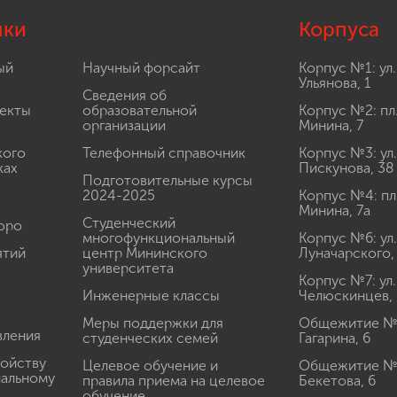
лки
Корпуса
ый
Научный форсайт
Корпус №1: ул.
Ульянова, 1
Сведения об
екты
образовательной
Корпус №2: пл
организации
Минина, 7
кого
Телефонный справочник
Корпус №3: ул.
ках
Пискунова, 38
Подготовительные курсы
2024-2025
Корпус №4: пл
Минина, 7а
Студенческий
юро
многофункциональный
Корпус №6: ул.
ятий
центр Мининского
Луначарского,
университета
Корпус №7: ул.
Инженерные классы
Челюскинцев, 
Меры поддержки для
Общежитие № 1
вления
студенческих семей
Гагарина, 6
ройству
Целевое обучение и
Общежитие № 2
иальному
правила приема на целевое
Бекетова, 6
обучение