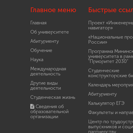
Главное меню
Быстрые ссы
Главная
Проект «Инженерн
навигатор»
Об университете
«Национальные про
Абитуриенту
России»
Обучение
Программа Мининс
университета в рам
Наука
"Приоритет 2030"
Международная
Студенческие
деятельность
конструкторские б
Другие виды
Календарь меропри
деятельности
Абитуриенту
Студенческая жизнь
Калькулятор ЕГЭ
Сведения об
образовательной
Факультеты и напра
организации
Центр по трудоуст
выпускников и соц
партнерству