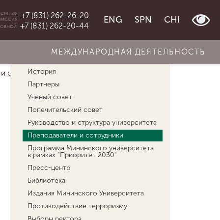
емная
+7 (831) 262-26-20
ENG
SPN
CHI
миссия
+7 (831) 262-20-44
овной
МЕЖДУНАРОДНАЯ ДЕЯТЕЛЬНОСТЬ
Об университете
История
 и сотрудники
Скачкова Елена Геннадьевна
Партнеры
Ученый совет
Попечительский совет
Руководство и структура университета
Преподаватели и сотрудники
Программа Мининского университета
в рамках "Приоритет 2030"
Пресс-центр
Библиотека
Издания Мининского Университета
Противодействие терроризму
Выборы ректора