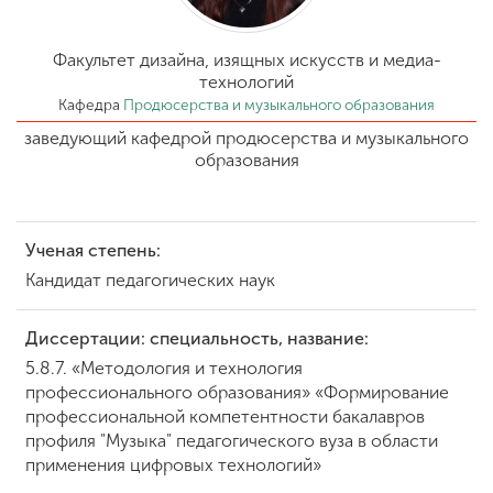
Обучение
Факультет дизайна, изящных искусств и медиа-
Наука
технологий
Кафедра
Продюсерства и музыкального образования
заведующий кафедрой продюсерства и музыкального
Международная
образования
деятельность
Ученая степень:
Другие виды
деятельности
Кандидат педагогических наук
Диссертации: специальность, название:
Студенческая жизнь
5.8.7. «Методология и технология
профессионального образования» «Формирование
профессиональной компетентности бакалавров
Сведения об
профиля "Музыка" педагогического вуза в области
образовательной
применения цифровых технологий»
организации