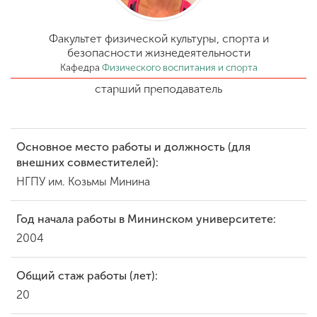
Обучение
Факультет физической культуры, спорта и
Наука
безопасности жизнедеятельности
Кафедра
Физического воспитания и спорта
старший преподаватель
Международная
деятельность
Основное место работы и должность (для
внешних совместителей):
Другие виды
деятельности
НГПУ им. Козьмы Минина
Год начала работы в Мининском университете:
Студенческая жизнь
2004
Общий стаж работы (лет):
Сведения об
образовательной
20
организации