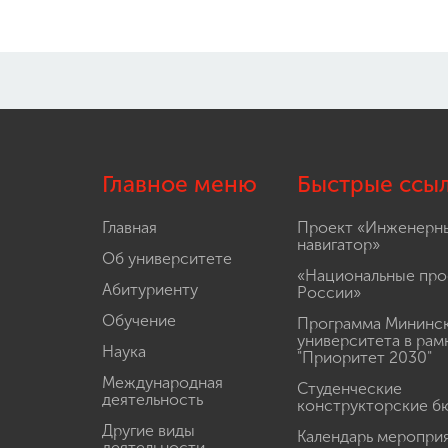
Главное меню
Быстрые ссы
Главная
Проект «Инженерн
навигатор»
Об университете
«Национальные про
Абитуриенту
России»
Обучение
Программа Мининс
университета в рам
Наука
"Приоритет 2030"
Международная
Студенческие
деятельность
конструкторские б
Другие виды
Календарь меропри
деятельности