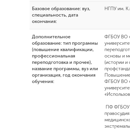
Базовое образование: вуз,
НГПУ им. К.
специальность, дата
окончания:
Дополнительное
ФГБОУ ВО «
образование: тип программы
университе
(повышение квалификации,
переподгот
профессиональная
основы и м
переподготовка и прочее),
(истории и
название программы, вуз или
профстанда
организация, год окончания
Повышение
обучения:
ФГБОУ ВО «
университе
«Использов
ПФ ФГБОУ 
правосудия
медицинско
экстремаль