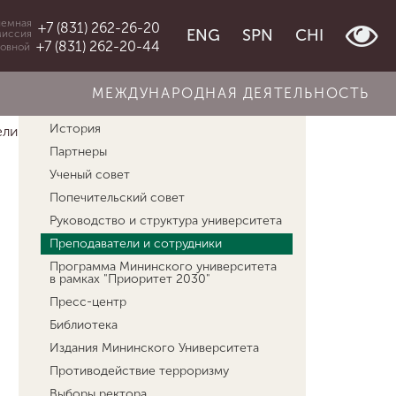
емная
+7 (831) 262-26-20
ENG
SPN
CHI
миссия
+7 (831) 262-20-44
овной
МЕЖДУНАРОДНАЯ ДЕЯТЕЛЬНОСТЬ
Об университете
История
ли и сотрудники
Пухова Анна Геннадьевна
Партнеры
Ученый совет
Попечительский совет
Руководство и структура университета
Преподаватели и сотрудники
Программа Мининского университета
в рамках "Приоритет 2030"
Пресс-центр
Библиотека
Издания Мининского Университета
Противодействие терроризму
Выборы ректора