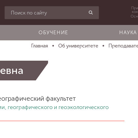
При
ко
Осн
ОБУЧЕНИЕ
НАУКА
Главная
Об университете
Преподавате
ьевна
еографический факультет
ии, географического и геоэкологического