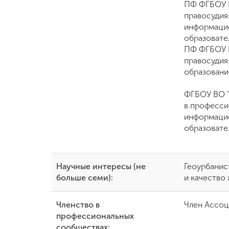
ПФ ФГБОУ В
правосудия
информаци
образовате
ПФ ФГБОУ В
правосудия
образования
ФГБОУ ВО "
в професси
информаци
образовате
Научные интересы (не
Геоурбанис
больше семи):
и качество 
Членство в
Член Ассоц
профессиональных
сообществах: