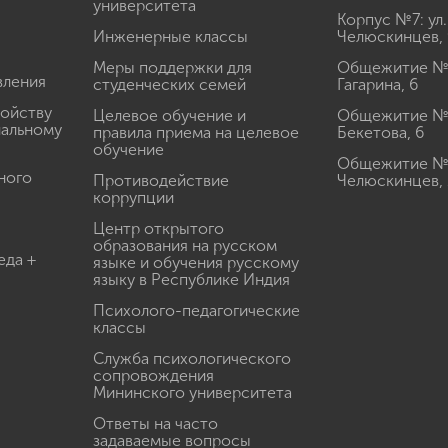
университета
Корпус №7: ул.
Инженерные классы
Челюскинцев, 
Меры поддержки для
Общежитие № 1
вления
студенческих семей
Гагарина, 6
ройству
Целевое обучение и
Общежитие № 2
иальному
правила приема на целевое
Бекетова, 6
обучение
Общежитие № 3
ного
Противодействие
Челюскинцев, 
коррупции
Центр открытого
образования на русском
еда +
языке и обучения русскому
языку в Республике Индия
Психолого-педагогические
классы
Служба психологического
сопровождения
Мининского университета
Ответы на часто
задаваемые вопросы