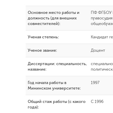
Международная
Основное место работы и
ПФ ФГБОУ В
деятельность
должность (для внешних
правосудия
совместителей):
общеобразо
Другие виды
деятельности
Ученая степень:
Кандидат г
Ученое звание:
Доцент
Студенческая
жизнь
Диссертации: специальность,
специально
название:
политическ
Сведения об
образовательной
организации
Год начала работы в
1997
Мининском университете:
Приемная
Общий стаж работы (с какого
С 1996
комиссия
года):
+7 (831) 262-26-20