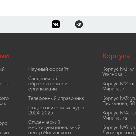
лки
Корпуса
ый
Научный форсайт
Корпус №1: ул.
Ульянова, 1
Сведения об
екты
образовательной
Корпус №2: пл
организации
Минина, 7
кого
Телефонный справочник
Корпус №3: ул.
ках
Пискунова, 38
Подготовительные курсы
2024-2025
Корпус №4: пл
Минина, 7а
Студенческий
юро
многофункциональный
Корпус №6: ул.
ятий
центр Мининского
Луначарского,