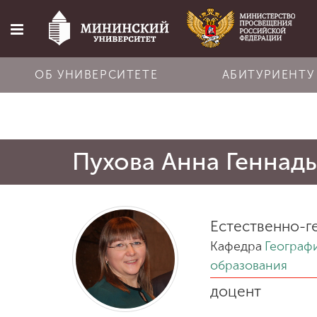
ОБ УНИВЕРСИТЕТЕ
АБИТУРИЕНТУ
Главная
Пухова Анна Геннад
Об университете
Абитуриенту
Естественно-г
Кафедра
Географ
Обучение
образования
доцент
Наука