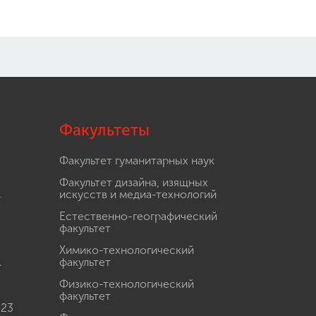
Факультеты
Факультет гуманитарных наук
Факультет дизайна, изящных
.
искусств и медиа-технологий
Естественно-географический
факультет
Химико-технологический
.
факультет
Физико-технологический
факультет
 23