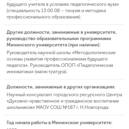
будущего учителя в условиях педагогического вуза»
(специальность 13.00.08 – теория и методика
профессионального образования).
ENG
SPN
CHI
Другие должности, занимаемые в университете,
руководство образовательными программами
Мининского университета (при наличии):
Приемная
Руководитель научной школы «Методологические
комиссия
+7 (831) 262-26-20
основы развития профессионализма будущего
педагога». Руководитель ОПОП «Педагогическая
инноватика» (магистратура).
Должности, занимаемые в других организациях:
Научный консультант городского ресурсного Центра
«Духовно-нравственное и гражданское воспитание
школьников» МАОУ СОШ №187 г. Н.Новгорода.
Год начала работы в Мининском университете: