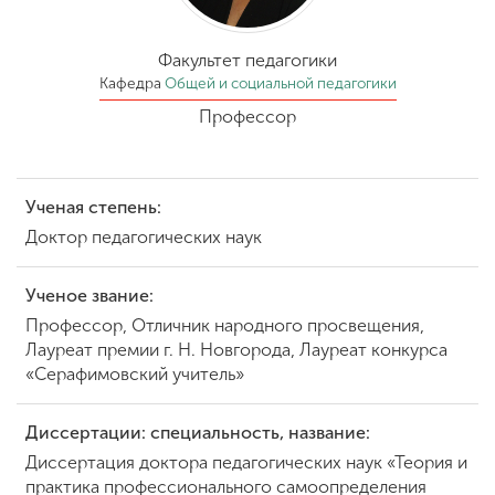
Обучение
Факультет педагогики
Наука
Кафедра
Общей и социальной педагогики
Профессор
Международная
деятельность
Ученая степень:
Доктор педагогических наук
Другие виды
деятельности
Ученое звание:
Профессор, Отличник народного просвещения,
Лауреат премии г. Н. Новгорода, Лауреат конкурса
Студенческая жизнь
«Серафимовский учитель»
Диссертации: специальность, название:
Сведения об
образовательной
Диссертация доктора педагогических наук «Теория и
организации
практика профессионального самоопределения