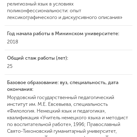
религиозный язык в условиях
поликонфессиональности: опыт
лексикографического и дискурсивного описания»
ENG
SPN
CHI
Год начала работы в Мининском университете:
2018
Приемная
комиссия
Общий стаж работы (лет):
+7 (831) 262-26-20
25
Базовое образование: вуз, специальность, дата
окончания:
Мордовский государственный педагогический
институт им. М.Е. Евсевьева, специальность
«Филология. Немецкий язык и педагогика»,
квалификация «Учитель немецкого языка и методист
по воспитательной работе», 1996; Православный
Свято-Тихоновский гуманитарный университет,