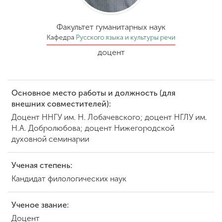
Обучение
Факультет гуманитарных наук
Наука
Кафедра
Русского языка и культуры речи
доцент
Международная
деятельность
Основное место работы и должность (для
внешних совместителей):
Другие виды
Доцент ННГУ им. Н. Лобачевского; доцент НГЛУ им.
деятельности
Н.А. Добролюбова; доцент Нижегородской
духовной семинарии
Студенческая жизнь
Ученая степень:
Кандидат филологических наук
Сведения об
образовательной
Ученое звание:
организации
Доцент