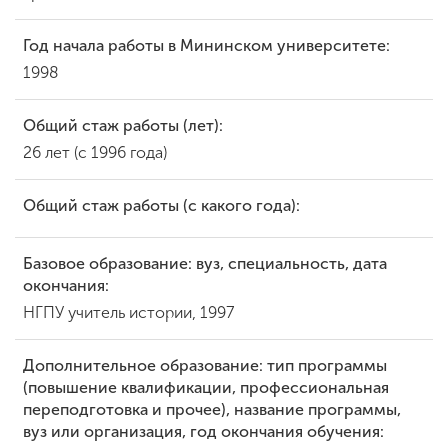
Год начала работы в Мининском университете:
ENG
SPN
CHI
1998
Общий стаж работы (лет):
26 лет (с 1996 года)
Приемная
комиссия
+7 (831) 262-26-20
Общий стаж работы (с какого года):
Базовое образование: вуз, специальность, дата
окончания:
НГПУ учитель истории, 1997
Дополнительное образование: тип программы
(повышение квалификации, профессиональная
переподготовка и прочее), название программы,
вуз или организация, год окончания обучения: