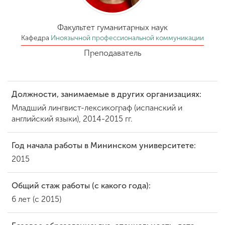
Обучение
Факультет гуманитарных наук
Наука
Кафедра
Иноязычной профессиональной коммуникации
Преподаватель
Международная
деятельность
Должности, занимаемые в других организациях:
Младший лингвист-лексикограф (испанский и
Другие виды
английский языки), 2014-2015 гг.
деятельности
Год начала работы в Мининском университете:
2015
Студенческая жизнь
Общий стаж работы (с какого года):
Сведения об
6 лет (с 2015)
образовательной
организации