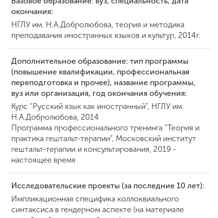
Базовое образование: вуз, специальность, дата
окончания:
НГЛУ им. Н.А.Добролюбова, теория и методика
ENG
SPN
CHI
преподавания иностранных языков и культур, 2014г.
Дополнительное образование: тип программы
(повышение квалификации, профессиональная
Приемная
переподготовка и прочее), название программы,
комиссия
вуз или организация, год окончания обучения:
+7 (831) 262-26-20
Курс “Русский язык как иностранный”, НГЛУ им.
Н.А.Добролюбова, 2014
Программа профессионального тренинга “Теория и
практика гештальт-терапии”, Московский институт
гештальт-терапии и консультирования, 2019 -
настоящее время
Исследовательские проекты (за последние 10 лет):
Импликационная специфика коллоквиального
синтаксиса в гендерном аспекте (на материале