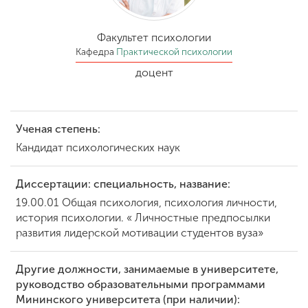
Обучение
Факультет психологии
Наука
Кафедра
Практической психологии
доцент
Международная
деятельность
Ученая степень:
Кандидат психологических наук
Другие виды
деятельности
Диссертации: специальность, название:
19.00.01 Общая психология, психология личности,
история психологии. « Личностные предпосылки
Студенческая жизнь
развития лидерской мотивации студентов вуза»
Другие должности, занимаемые в университете,
Сведения об
образовательной
руководство образовательными программами
организации
Мининского университета (при наличии):