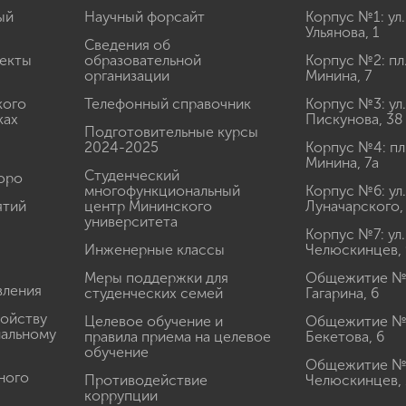
ый
Научный форсайт
Корпус №1: ул.
Ульянова, 1
Сведения об
екты
образовательной
Корпус №2: пл
организации
Минина, 7
кого
Телефонный справочник
Корпус №3: ул.
ках
Пискунова, 38
Подготовительные курсы
2024-2025
Корпус №4: пл
Минина, 7а
Студенческий
юро
многофункциональный
Корпус №6: ул.
ятий
центр Мининского
Луначарского,
университета
Корпус №7: ул.
Инженерные классы
Челюскинцев, 
Меры поддержки для
Общежитие № 1
вления
студенческих семей
Гагарина, 6
ройству
Целевое обучение и
Общежитие № 2
иальному
правила приема на целевое
Бекетова, 6
обучение
Общежитие № 3
ного
Противодействие
Челюскинцев, 
коррупции