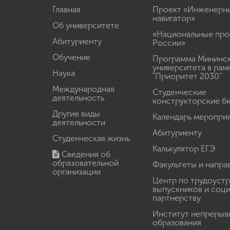
Главная
Проект «Инженерн
навигатор»
Об университете
«Национальные про
Абитуриенту
России»
Обучение
Программа Мининс
университета в рам
Наука
"Приоритет 2030"
Международная
Студенческие
деятельность
конструкторские б
Другие виды
Календарь меропри
деятельности
Абитуриенту
Студенческая жизнь
Калькулятор ЕГЭ
Сведения об
образовательной
Факультеты и напра
организации
Центр по трудоуст
выпускников и соц
партнерству
Институт непрерыв
образования