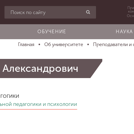
При
ко
Осн
ОБУЧЕНИЕ
НАУКА
Главная
Об университете
Преподаватели и
 Александрович
гогики
ьной педагогики и психологии