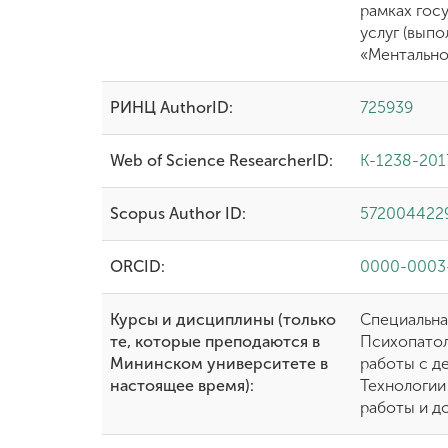
рамках гос
услуг (вып
«Ментально
РИНЦ AuthorID:
725939
Web of Science ResearcherID:
K-1238-201
Scopus Author ID:
572004422
ORCID:
0000-0003
Курсы и дисциплины (только
Специальна
те, которые преподаются в
Психопатол
Мининском университете в
работы с д
настоящее время):
Технологии
работы и д