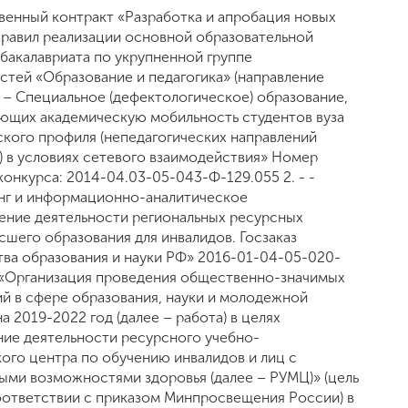
твенный контракт «Разработка и апробация новых
правил реализации основной образовательной
бакалавриата по укрупненной группе
стей «Образование и педагогика» (направление
 – Специальное (дефектологическое) образование,
ющих академическую мобильность студентов вуза
ского профиля (непедагогических направлений
) в условиях сетевого взаимодействия» Номер
конкурса: 2014-04.03-05-043-Ф-129.055 2. - -
г и информационно-аналитическое
ние деятельности региональных ресурсных
сшего образования для инвалидов. Госзаказ
ва образования и науки РФ» 2016-01-04-05-020-
 «Организация проведения общественно-значимых
й в сфере образования, науки и молодежной
а 2019-2022 год (далее – работа) в целях
ие деятельности ресурсного учебно-
ого центра по обучению инвалидов и лиц с
ыми возможностями здоровья (далее – РУМЦ)» (цель
оответствии с приказом Минпросвещения России) в