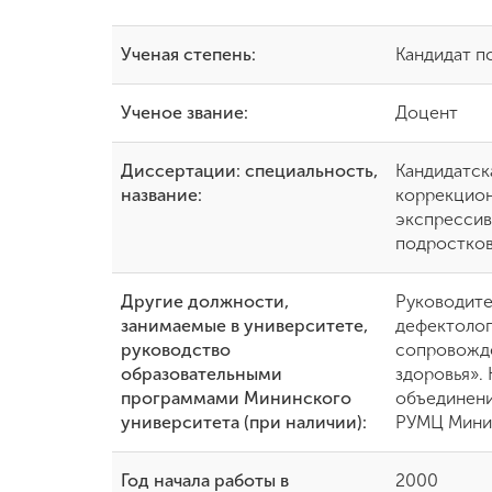
Международная
Ученая степень:
Кандидат п
деятельность
Ученое звание:
Доцент
Другие виды
деятельности
Диссертации: специальность,
Кандидатск
название:
коррекцион
экспрессив
Студенческая
жизнь
подростков
Другие должности,
Руководите
Сведения об
занимаемые в университете,
дефектолог
образовательной
руководство
сопровожде
организации
образовательными
здоровья».
программами Мининского
объединени
университета (при наличии):
РУМЦ Минин
Приемная
комиссия
+7 (831) 262-26-20
Год начала работы в
2000