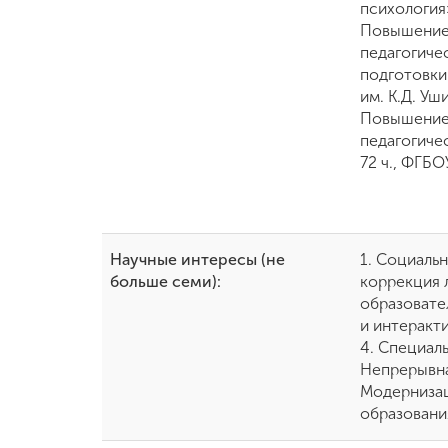
психология
Повышение 
педагогиче
подготовки
им. К.Д. Уш
Повышение 
педагогиче
72 ч., ФГБО
Научные интересы (не
1. Социаль
больше семи):
коррекция 
образовате
и интеракт
4. Специаль
Непрерывна
Модернизац
образовани