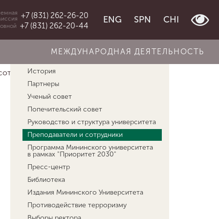
емная
+7 (831) 262-26-20
ENG
SPN
CHI
миссия
+7 (831) 262-20-44
овной
МЕЖДУНАРОДНАЯ ДЕЯТЕЛЬНОСТЬ
Об университете
История
 сотрудники
Кудрявцев Владимир Алексан...
Партнеры
Ученый совет
Попечительский совет
Руководство и структура университета
Преподаватели и сотрудники
Программа Мининского университета
в рамках "Приоритет 2030"
Пресс-центр
Библиотека
Издания Мининского Университета
Противодействие терроризму
Выборы ректора