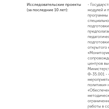
Исследовательские проекты
- Государс
(за последние 10 лет):
модулей и 
программы 
специально
подготовки
предполага
педагогиче
подготовки
открытого 
«Мониторин
сопровожде
центров вы
Министерст
Ф-35.001 -
мероприяти
политики» н
«Обеспечен
методическ
ограниченн
работы в с