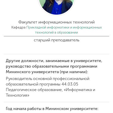
Обучение
Наука
Факультет информационных технологий
Кафедра
Прикладной информатики и информационных
технологий в образовании
Международная
старший преподаватель
деятельность
Другие виды
Другие должности, занимаемые в университете,
деятельности
руководство образовательными программами
Мининского университета (при наличии):
Руководитель основной профессиональной
Студенческая жизнь
образовательной программы 44.03.05
Педагогическое образование, «Информатика и
Технология»
Сведения об
образовательной
Год начала работы в Мининском университете:
организации