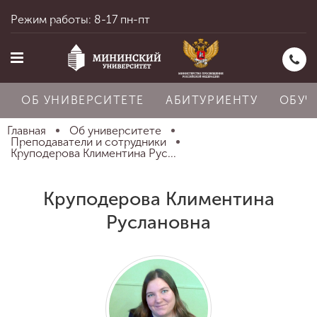
Режим работы: 8-17 пн-пт
ОБ УНИВЕРСИТЕТЕ
АБИТУРИЕНТУ
ОБУЧ
Главная
Об университете
Преподаватели и сотрудники
Круподерова Климентина Рус...
Главная
Круподерова Климентина
Руслановна
Об университете
Абитуриенту