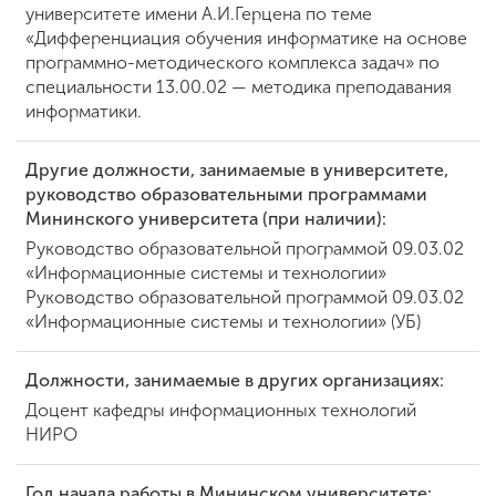
университете имени А.И.Герцена по теме
«Дифференциация обучения информатике на основе
программно-методического комплекса задач» по
ENG
SPN
CHI
специальности 13.00.02 — методика преподавания
информатики.
Другие должности, занимаемые в университете,
Приемная
руководство образовательными программами
комиссия
Мининского университета (при наличии):
+7 (831) 262-26-20
Руководство образовательной программой 09.03.02
«Информационные системы и технологии»
Руководство образовательной программой 09.03.02
«Информационные системы и технологии» (УБ)
Должности, занимаемые в других организациях:
Доцент кафедры информационных технологий
НИРО
Год начала работы в Мининском университете: