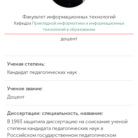
Обучение
Факультет информационных технологий
Наука
Кафедра
Прикладной информатики и информационных
технологий в образовании
доцент
Международная
деятельность
Ученая степень:
Другие виды
Кандидат педагогических наук
деятельности
Ученое звание:
Доцент
Студенческая жизнь
Диссертации: специальность, название:
Сведения об
В 1993 защитила диссертацию на соискание ученой
образовательной
степени кандидата педагогических наук в
организации
Российском государственном педагогическом