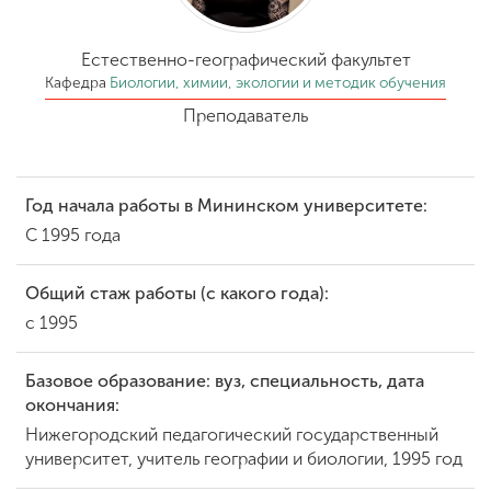
Обучение
Естественно-географический факультет
Наука
Кафедра
Биологии, химии, экологии и методик обучения
Преподаватель
Международная
деятельность
Год начала работы в Мининском университете:
С 1995 года
Другие виды
деятельности
Общий стаж работы (с какого года):
с 1995
Студенческая жизнь
Базовое образование: вуз, специальность, дата
окончания:
Сведения об
Нижегородский педагогический государственный
образовательной
университет, учитель географии и биологии, 1995 год
организации