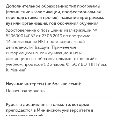
Дополнительное образование: тип программы
(повышение квалификации, профессиональная
ENG
SPN
CHI
переподготовка и прочее), название программы,
вуз или организация, год окончания обучения:
Удостоверение о повышении квалификации №
520600014057 от 27.06.2019 по программе
"Использование ИКТ профессиональной
Приемная
деятельности" (модуль "Применение
комиссия
+7 (831) 262-26-20
информационно-коммуникационных и
дистанционных образовательных технологий в
учебном процессе"), 36 часов, ФГБОУ ВО "НГПУ им.
К. Минина"
Научные интересы (не больше семи):
Почвенная зоология
Курсы и дисциплины (только те, которые
преподаются в Мининском университете в
настоящее время):