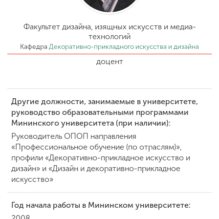
Обучение
Факультет дизайна, изящных искусств и медиа-
Наука
технологий
Кафедра
Декоративно-прикладного искусства и дизайна
доцент
Международная
деятельность
Другие должности, занимаемые в университете,
руководство образовательными программами
Другие виды
Мининского университета (при наличии):
деятельности
Руководитель ОПОП направления
«Профессиональное обучение (по отраслям)»,
Студенческая жизнь
профили «Декоративно-прикладное искусство и
дизайн» и «Дизайн и декоративно-прикладное
искусство»
Сведения об
образовательной
Год начала работы в Мининском университете:
организации
2008