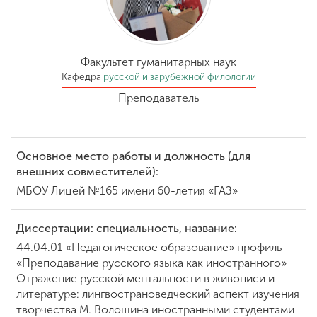
Обучение
Наука
Факультет гуманитарных наук
Кафедра
русской и зарубежной филологии
Преподаватель
Международная
деятельность
Основное место работы и должность (для
Другие виды
внешних совместителей):
деятельности
МБОУ Лицей №165 имени 60-летия «ГАЗ»
Студенческая жизнь
Диссертации: специальность, название:
44.04.01 «Педагогическое образование» профиль
«Преподавание русского языка как иностранного»
Сведения об
Отражение русской ментальности в живописи и
образовательной
литературе: лингвострановедческий аспект изучения
организации
творчества М. Волошина иностранными студентами