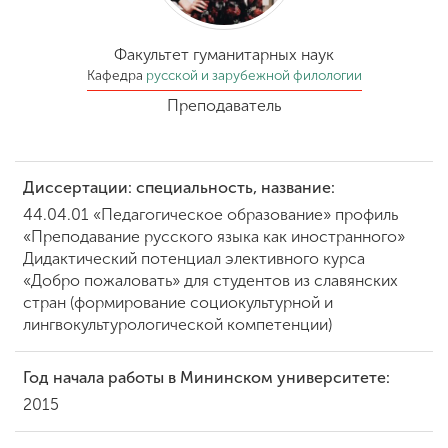
Обучение
Факультет гуманитарных наук
Наука
Кафедра
русской и зарубежной филологии
Преподаватель
Международная
деятельность
Диссертации: специальность, название:
44.04.01 «Педагогическое образование» профиль
Другие виды
«Преподавание русского языка как иностранного»
деятельности
Дидактический потенциал элективного курса
«Добро пожаловать» для студентов из славянских
стран (формирование социокультурной и
Студенческая жизнь
лингвокультурологической компетенции)
Год начала работы в Мининском университете:
Сведения об
2015
образовательной
организации