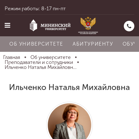
Режим работы: 8-17 пн-пт
ОБ УНИВЕРСИТЕТЕ
АБИТУРИЕНТУ
ОБУЧ
Главная
Об университете
Преподаватели и сотрудники
Ильченко Наталья Михайловн...
Главная
Ильченко Наталья Михайловна
Об университете
Абитуриенту