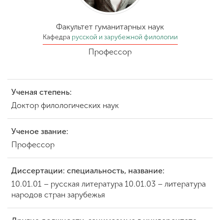
Обучение
Факультет гуманитарных наук
Наука
Кафедра
русской и зарубежной филологии
Профессор
Международная
деятельность
Ученая степень:
Доктор филологических наук
Другие виды
деятельности
Ученое звание:
Профессор
Студенческая жизнь
Диссертации: специальность, название:
10.01.01 – русская литература 10.01.03 – литература
Сведения об
народов стран зарубежья
образовательной
организации