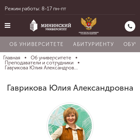
Режим работы: 8-17 пн-пт
ОБ УНИВЕРСИТЕТЕ
АБИТУРИЕНТУ
ОБУЧ
Главная
Об университете
Преподаватели и сотрудники
Гаврикова Юлия Александров...
Главная
Гаврикова Юлия Александровна
Об университете
Абитуриенту