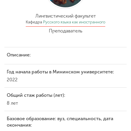
Обучение
Лингвистический факультет
Наука
Кафедра
Русского языка как иностранного
Преподаватель
Международная
деятельность
Описание:
Другие виды
Год начала работы в Мининском университете:
деятельности
2022
Студенческая жизнь
Общий стаж работы (лет):
8 лет
Сведения об
Базовое образование: вуз, специальность, дата
образовательной
окончания:
организации