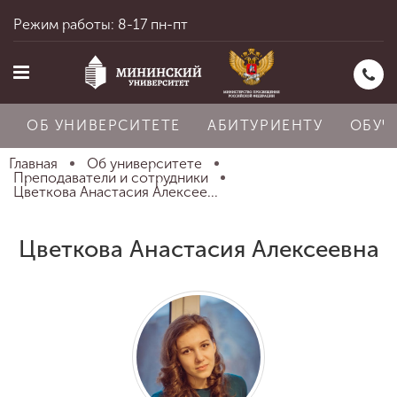
Режим работы: 8-17 пн-пт
ОБ УНИВЕРСИТЕТЕ
АБИТУРИЕНТУ
ОБУЧ
Главная
Об университете
Преподаватели и сотрудники
Цветкова Анастасия Алексее...
Главная
Цветкова Анастасия Алексеевна
Об университете
Абитуриенту