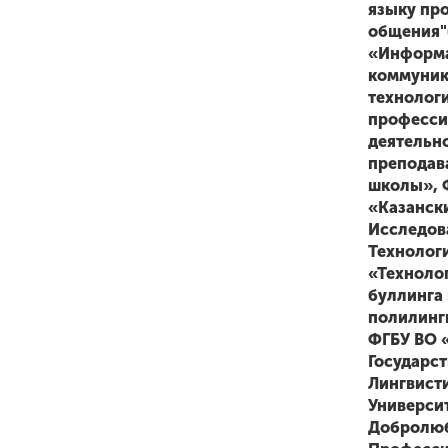
языку пр
общения"
«Информ
коммуни
технологи
професси
деятельн
преподав
школы», 
«Казанск
Исследов
Технолог
«Техноло
буллинга
полилинг
ФГБУ ВО 
Государс
Лингвист
Университ
Добролюб