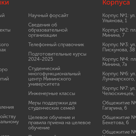
лки
Корпуса
ый
Научный форсайт
Корпус №1: ул.
Ульянова, 1
Сведения об
екты
образовательной
Корпус №2: пл
организации
Минина, 7
кого
Телефонный справочник
Корпус №3: ул.
ках
Пискунова, 38
Подготовительные курсы
2024-2025
Корпус №4: пл
Минина, 7а
Студенческий
юро
многофункциональный
Корпус №6: ул.
ятий
центр Мининского
Луначарского,
университета
Корпус №7: ул.
Инженерные классы
Челюскинцев, 
Меры поддержки для
Общежитие № 1
вления
студенческих семей
Гагарина, 6
ройству
Целевое обучение и
Общежитие № 2
иальному
правила приема на целевое
Бекетова, 6
обучение
Общежитие № 3