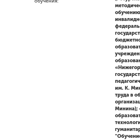
обучения:
методиче
обучению
инвалидн
федераль
государс
бюджетн
образова
учрежден
образова
«Нижегор
государс
педагоги
им. К. Ми
труда в о
организац
Минина);
образова
технолог
гуманита
"Обучени