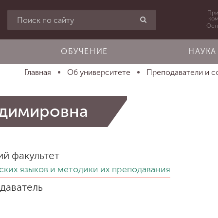
При
ко
Осн
ОБУЧЕНИЕ
НАУКА
Главная
Об университете
Преподаватели и с
адимировна
ий факультет
ских языков и методики их преподавания
даватель