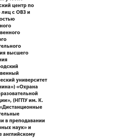
ский центр по
 лиц с ОВЗ и
остью
ного
твенного
ого
тельного
ия высшего
ния
одский
твенный
ческий университет
нина»)
«Охрана
бразовательной
ии», (НГПУ им. К.
 «Дистанционные
тельные
ии в преподавании
рных наук» и
е английскому