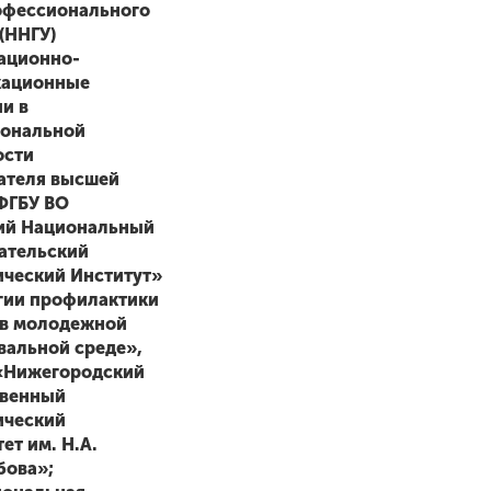
офессионального
(ННГУ)
ационно-
кационные
и в
ональной
ости
ателя высшей
ФГБУ ВО
ий Национальный
ательский
ический Институт»
гии профилактики
 в молодежной
вальной среде»,
«Нижегородский
твенный
ический
ет им. Н.А.
ова»;