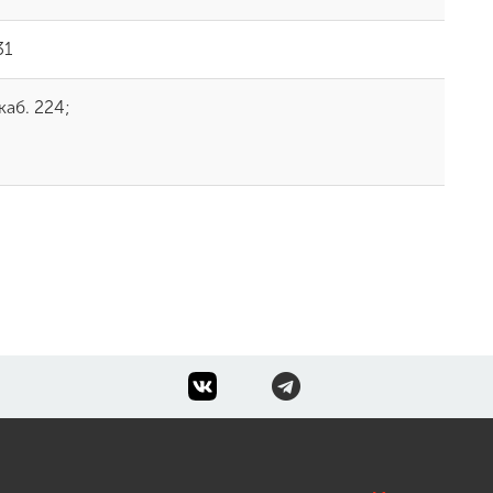
31
каб. 224;