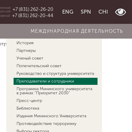
емная
+7 (831) 262-26-20
ENG
SPN
CHI
миссия
+7 (831) 262-20-44
овной
МЕЖДУНАРОДНАЯ ДЕЯТЕЛЬНОСТЬ
Об университете
История
отрудники
Челышева Алена Владимировн...
Партнеры
Ученый совет
Попечительский совет
Руководство и структура университета
Преподаватели и сотрудники
Программа Мининского университета
в рамках "Приоритет 2030"
Пресс-центр
Библиотека
Издания Мининского Университета
Противодействие терроризму
Выборы ректора