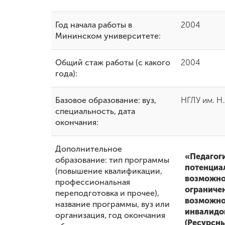
Международная
Год начала работы в
2004
деятельность
Мининском университете:
Другие виды
Общий стаж работы (с какого
2004
деятельности
года):
Базовое образование: вуз,
НГЛУ им. Н.
Студенческая
жизнь
специальность, дата
окончания:
Сведения об
Дополнительное
образовательной
«Педагог
образование: тип программы
организации
потенциа
(повышение квалификации,
возможно
профессиональная
ограниче
переподготовка и прочее),
Приемная
возможно
название программы, вуз или
комиссия
инвалидов
+7 (831) 262-26-20
организация, год окончания
(Ресурсн