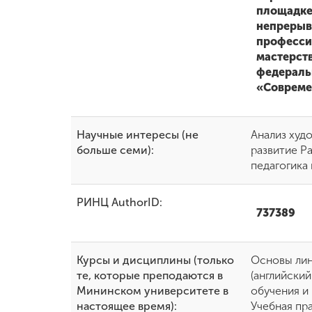
площадке
непрерыв
професси
мастерств
федераль
«Совреме
Научные интересы (не
Анализ худ
больше семи):
развитие Р
педагогика
РИНЦ AuthorID:
737389
Курсы и дисциплины (только
Основы лин
те, которые преподаются в
(английский
Мининском университете в
обучения и 
настоящее время):
Учебная пр