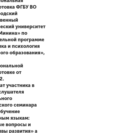
ональная
отовка ФГБУ ВО
одский
твенный
ческий университет
 Минина» по
ельной программе
ика и психология
ого образования»,
ональной
отовке от
2.
ат участника в
 слушателя
ьного
ского семинара
обучение
ным языкам:
ые вопросы и
ивы развития» а