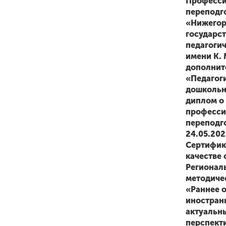
Професси
переподг
«Нижегор
государс
педагоги
имени К.
дополнит
«Педагог
дошкольн
диплом о
професси
переподг
24.05.202
Сертифик
качестве
Регионал
методиче
«Раннее 
иностран
актуальн
перспект