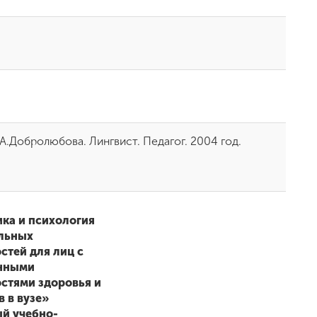
А.Добролюбова. Лингвист. Педагог. 2004 год.
ика и психология
льных
стей для лиц с
нными
стями здоровья и
 в вузе»
ый учебно-