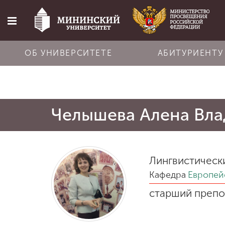
ОБ УНИВЕРСИТЕТЕ
АБИТУРИЕНТУ
Главная
Челышева Алена Вл
Об университете
Абитуриенту
Лингвистическ
Кафедра
Европей
Обучение
старший препо
Наука