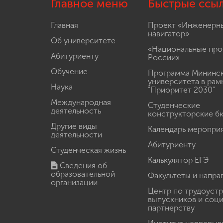
Главное меню
Быстрые ссы
Главная
Проект «Инженерн
навигатор»
Об университете
«Национальные про
Абитуриенту
России»
Обучение
Программа Мининс
университета в рам
Наука
"Приоритет 2030"
Международная
Студенческие
деятельность
конструкторские б
Другие виды
Календарь меропри
деятельности
Абитуриенту
Студенческая жизнь
Калькулятор ЕГЭ
Сведения об
образовательной
Факультеты и напра
организации
Центр по трудоуст
выпускников и соц
партнерству