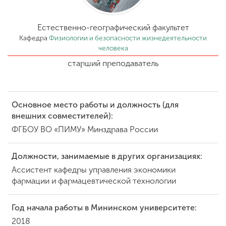
Обучение
Естественно-географический факультет
Наука
Кафедра
Физиологии и безопасности жизнедеятельности
человека
старший преподаватель
Международная
деятельность
Основное место работы и должность (для
внешних совместителей):
Другие виды
деятельности
ФГБОУ ВО «ПИМУ» Минздрава России
Должности, занимаемые в других организациях:
Студенческая жизнь
Ассистент кафедры управления экономики
фармации и фармацевтической технологии
Сведения об
Год начала работы в Мининском университете:
образовательной
организации
2018