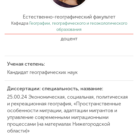
Обучение
Естественно-географический факультет
Наука
Кафедра
Географии, географического и геоэкологического
образования
доцент
Международная
деятельность
Ученая степень:
Другие виды
Кандидат географических наук
деятельности
Диссертации: специальность, название:
25.00.24 Экономическая, социальная, политическая
Студенческая жизнь
и рекреационная география, «Пространственные
особенности миграции, адаптации мигрантов и
управление современными миграционными
Сведения об
процессами (на материалах Нижегородской
образовательной
области)»
организации