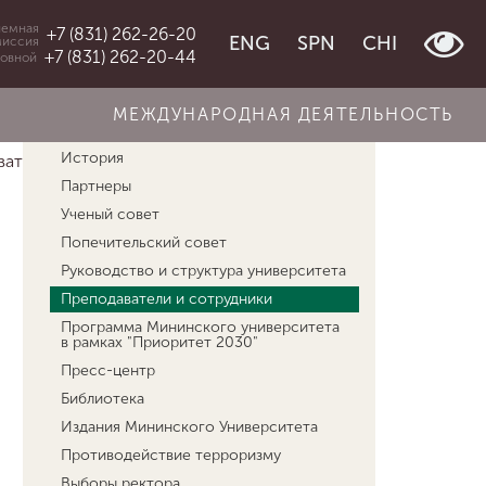
емная
+7 (831) 262-26-20
ENG
SPN
CHI
миссия
+7 (831) 262-20-44
овной
МЕЖДУНАРОДНАЯ ДЕЯТЕЛЬНОСТЬ
Об университете
История
атели и сотрудники
Агеева Елена Львовна
Партнеры
Ученый совет
Попечительский совет
Руководство и структура университета
Преподаватели и сотрудники
Программа Мининского университета
в рамках "Приоритет 2030"
Пресс-центр
Библиотека
Издания Мининского Университета
Противодействие терроризму
Выборы ректора