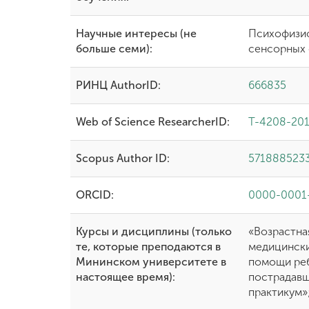
Научные интересы (не
Психофизио
больше семи):
сенсорных
РИНЦ AuthorID:
666835
Web of Science ResearcherID:
T-4208-20
Scopus Author ID:
571888523
ORCID:
0000-0001
Курсы и дисциплины (только
«Возрастна
те, которые преподаются в
медицински
Мининском университете в
помощи реб
настоящее время):
пострадавш
практикум»