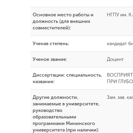
Международная
Основное место работы и
НГПУ им. К
деятельность
должность (для внешних
совместителей):
Другие виды
деятельности
Ученая степень:
кандидат б
Ученое звание:
Доцент
Студенческая
жизнь
Диссертации: специальность,
ВОСПРИЯТ
название:
ПРИ ГЛУБО
Сведения об
образовательной
организации
Другие должности,
Зам. зав. к
занимаемые в университете,
руководство
Приемная
образовательными
комиссия
программами Мининского
+7 (831) 262-26-20
университета (при наличии):