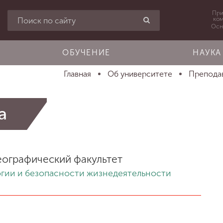
При
ко
Осн
ОБУЧЕНИЕ
НАУКА
Главная
Об университете
Преподав
а
еографический факультет
гии и безопасности жизнедеятельности