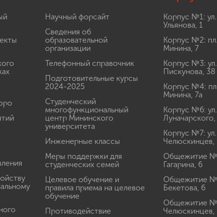
ый
Научный форсайт
Корпус №1: ул.
Ульянова, 1
Сведения об
екты
образовательной
Корпус №2: пл
организации
Минина, 7
кого
Телефонный справочник
Корпус №3: ул.
ках
Пискунова, 38
Подготовительные курсы
2024-2025
Корпус №4: пл
Минина, 7а
Студенческий
юро
многофункциональный
Корпус №6: ул.
ятий
центр Мининского
Луначарского,
университета
Корпус №7: ул.
Инженерные классы
Челюскинцев, 
Меры поддержки для
Общежитие № 1
вления
студенческих семей
Гагарина, 6
ройству
Целевое обучение и
Общежитие № 2
иальному
правила приема на целевое
Бекетова, 6
обучение
Общежитие № 3
ного
Противодействие
Челюскинцев, 