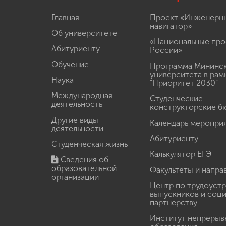
Главная
Проект «Инженерн
навигатор»
Об университете
«Национальные про
Абитуриенту
России»
Обучение
Программа Мининс
университета в рам
Наука
"Приоритет 2030"
Международная
Студенческие
деятельность
конструкторские б
Другие виды
Календарь меропри
деятельности
Абитуриенту
Студенческая жизнь
Калькулятор ЕГЭ
Сведения об
образовательной
Факультеты и напра
организации
Центр по трудоуст
выпускников и соц
партнерству
Институт непрерыв