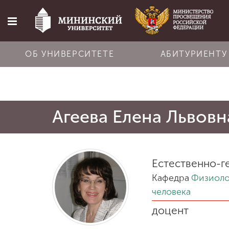
ОБ УНИВЕРСИТЕТЕ
АБИТУРИЕНТУ
Главная
Агеева Елена Львовн
Об университете
Абитуриенту
Естественно-г
Кафедра
Физиоло
Обучение
человека
доцент
Наука