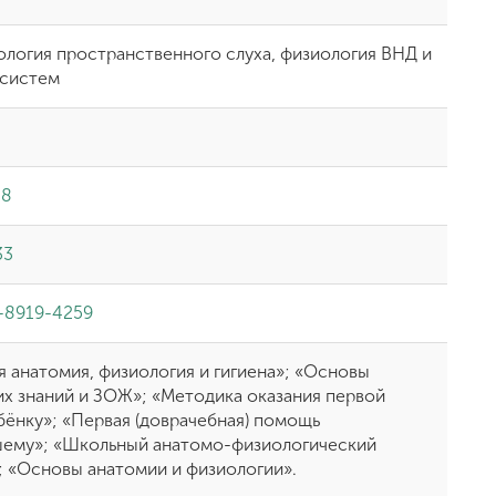
логия пространственного слуха, физиология ВНД и
 систем
18
33
-8919-4259
я анатомия, физиология и гигиена»; «Основы
х знаний и ЗОЖ»; «Методика оказания первой
ёнку»; «Первая (доврачебная) помощь
ему»; «Школьный анатомо-физиологический
; «Основы анатомии и физиологии».