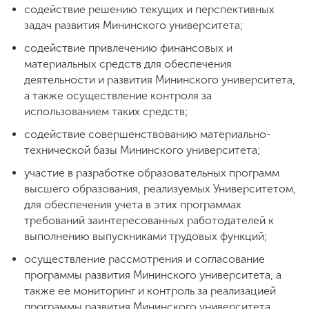
Обучение
содействие решению текущих и перспективных
задач развития Мининского университета;
содействие привлечению финансовых и
Наука
материальных средств для обеспечения
деятельности и развития Мининского университета,
а также осуществление контроля за
Международная
использованием таких средств;
деятельность
содействие совершенствованию материально-
технической базы Мининского университета;
Другие виды
участие в разработке образовательных программ
деятельности
высшего образования, реализуемых Университетом,
для обеспечения учета в этих программах
требований заинтересованных работодателей к
Студенческая жизнь
выполнению выпускниками трудовых функций;
осуществление рассмотрения и согласование
Сведения об
программы развития Мининского университета, а
образовательной
также ее мониторинг и контроль за реализацией
организации
программы развития Мининского университета