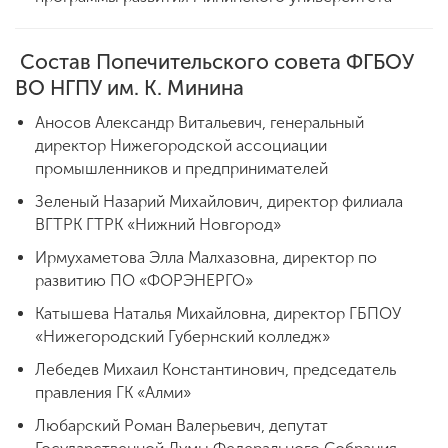
Состав Попечительского совета ФГБОУ
ENG
SPN
CHI
ВО НГПУ им. К. Минина
Аносов Александр Витальевич, генеральный
директор Нижегородской ассоциации
Приемная
промышленников и предпринимателей
комиссия
+7 (831) 262-26-20
Зеленый Назарий Михайлович, директор филиала
ВГТРК ГТРК «Нижний Новгород»
Ирмухаметова Элла Малхазовна, директор по
развитию ПО «ФОРЭНЕРГО»
Катышева Наталья Михайловна, директор ГБПОУ
«Нижегородский Губернский колледж»
Лебедев Михаил Константинович, председатель
правления ГК «Алми»
Любарский Роман Валерьевич, депутат