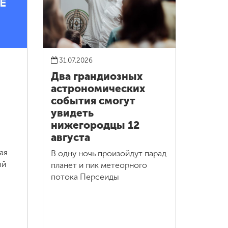
31.07.2026
Два грандиозных
астрономических
события смогут
увидеть
нижегородцы 12
августа
ая
В одну ночь произойдут парад
ый
планет и пик метеорного
потока Персеиды