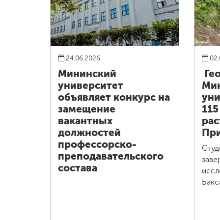
24.06.2026
02.
Мининский
Ге
университет
Ми
объявляет конкурс на
уни
замещение
115
вакантных
рас
должностей
При
профессорско-
Студ
преподавательского
заве
состава
иссл
Бакс