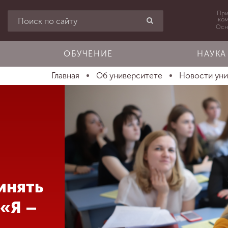
При
ко
Осн
ОБУЧЕНИЕ
НАУКА
Главная
Об университете
Новости ун
инять
 «Я –