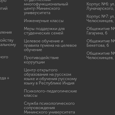
юро
многофункциональный
Корпус №6: ул.
ятий
центр Мининского
Луначарского,
университета
Корпус №7: ул.
Инженерные классы
Челюскинцев, 
Меры поддержки для
Общежитие № 1
вления
студенческих семей
Гагарина, 6
ройству
Целевое обучение и
Общежитие № 2
иальному
правила приема на целевое
Бекетова, 6
обучение
Общежитие № 3
ного
Противодействие
Челюскинцев, 
коррупции
Центр открытого
образования на русском
еда +
языке и обучения русскому
языку в Республике Индия
Психолого-педагогические
классы
Служба психологического
сопровождения
Мининского университета