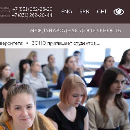
емная
+7 (831) 262-26-20
ENG
SPN
CHI
миссия
+7 (831) 262-20-44
овной
МЕЖДУНАРОДНАЯ ДЕЯТЕЛЬНОСТЬ
иверситета
ЗС НО приглашает студентов ...