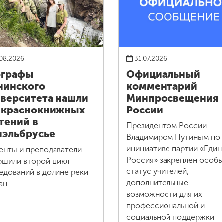
08.2026
31.07.2026
ографы
Официальный
нинского
комментарий
верситета нашли
Минпросвещения
 краснокнижных
России
тений в
Президентом России
эльбрусье
Владимиром Путиным по
инициативе партии «Един
енты и преподаватели
Россия» закреплен особ
ршили второй цикл
статус учителей,
едований в долине реки
дополнительные
ан
возможности для их
профессиональной и
социальной поддержки