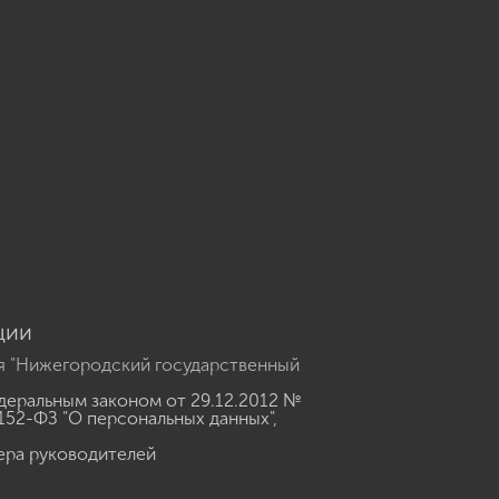
u
ции
я "Нижегородский государственный
еральным законом от 29.12.2012 №
152-ФЗ "О персональных данных"
,
ера руководителей