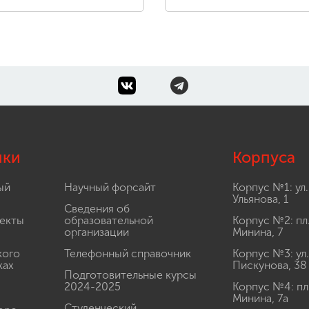
лки
Корпуса
ый
Научный форсайт
Корпус №1: ул.
Ульянова, 1
Сведения об
екты
образовательной
Корпус №2: пл
организации
Минина, 7
кого
Телефонный справочник
Корпус №3: ул.
ках
Пискунова, 38
Подготовительные курсы
2024-2025
Корпус №4: пл
Минина, 7а
Студенческий