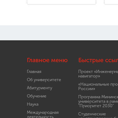
Главное меню
Быстрые ссы
Главная
Проект «Инженерн
навигатор»
Об университете
«Национальные про
Абитуриенту
России»
Обучение
Программа Мининс
университета в рам
Наука
"Приоритет 2030"
Международная
Студенческие
деятельность