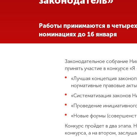
законодатель»
Международная
деятельность
Работы принимаются в четыре
номинациях до 16 января
Другие виды
деятельности
Законодательное собрание Ниж
Студенческая
жизнь
принять участие в конкурсе «Я 
«Лучшая концепция законоп
нормативные правовые акты
Сведения об
образовательной
«Систематизация законов Ни
организации
«Проведение инициативного
«Новые формы (совершенств
Приемная
комиссия
Конкурс пройдет в два этапа.
+7 (831) 262-26-20
конкурса, а на втором, заслу