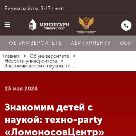
Режим работы: 8-17 пн-пт
ОБ УНИВЕРСИТЕТЕ
АБИТУРИЕНТУ
ОБУЧ
Главная
Об университете
Новости университета
Знакомим детей с наукой: те...
Главная
23 мая 2024
Об университете
Знакомим детей с
Абитуриенту
наукой: техно-party
«ЛомоносовЦентр»