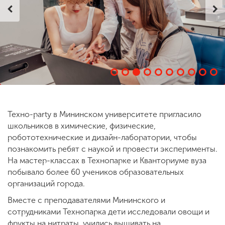
ENG
SPN
CHI
Приемная
комиссия
+7 (831) 262-26-20
Техно-party в Мининском университете пригласило
школьников в химические, физические,
робототехнические и дизайн-лаборатории, чтобы
познакомить ребят с наукой и провести эксперименты.
На мастер-классах в Технопарке и Кванториуме вуза
побывало более 60 учеников образовательных
организаций города.
Вместе с преподавателями Мининского и
сотрудниками Технопарка дети исследовали овощи и
фрукты на нитраты, учились вышивать на