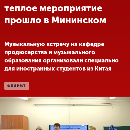
Обучение
теплое мероприятие
прошло в Мининском
Наука
Международная
Музыкальную встречу на кафедре
деятельность
продюсерства и музыкального
образования организовали специально
Другие виды
для иностранных студентов из Китая
деятельности
ФДИИМТ
Студенческая жизнь
Сведения об
образовательной
организации