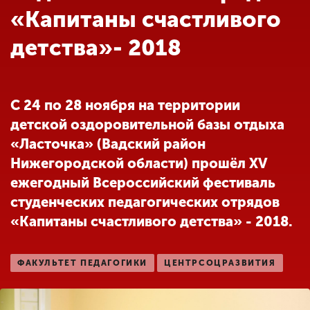
Обучение
«Капитаны счастливого
детства»- 2018
Наука
Международная
С 24 по 28 ноября на территории
деятельность
детской оздоровительной базы отдыха
«Ласточка» (Вадский район
Другие виды
Нижегородской области) прошёл XV
деятельности
ежегодный Всероссийский фестиваль
студенческих педагогических отрядов
«Капитаны счастливого детства» - 2018.
Студенческая жизнь
ФАКУЛЬТЕТ ПЕДАГОГИКИ
ЦЕНТРСОЦРАЗВИТИЯ
Сведения об
образовательной
организации