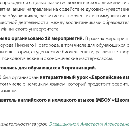
 проводится с целью развития волонтерского движения и 
ятия акции направлены на содействие духовно-нравствен
ра обучающихся, развитие их творческих и коммуникатив
местной деятельности между воспитанниками образовател
и Мининского университета.
 было организовано 12 мероприятий.
В рамках мероприят
города Нижнего Новгорода, в том числе для обучающихся 
и и лектории, студенческие биочелленджи, различные твор
 психологические и экономические мастер-классы.
тоялись для обучающихся 5 организаций.
 был организован
интерактивный урок «Европейские яз
том числе с немецким языком, который предстоит освоить 
 языком.
ватель английского и немецкого языков (МБОУ «Школ
изнательности за урок
Оладышкиной Анастасии Алексеевн