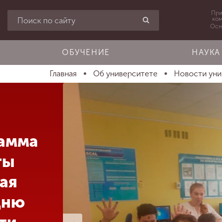
При
ко
Осн
ОБУЧЕНИЕ
НАУКА
Главная
Об университете
Новости ун
рамма
ты
ая
дню