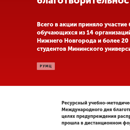
благотворительнос
Международная
деятельность
Всего в акции приняло участие
обучающихся из 14 организаци
Другие виды
Нижнего Новгорода и более 20
деятельности
студентов Мининского универс
Студенческая
жизнь
РУМЦ
Сведения об
образовательной
организации
Ресурсный учебно-методичес
Международного дня благот
Приемная
целях предупреждения расп
комиссия
прошла в дистанционном фо
+7 (831) 262-26-20