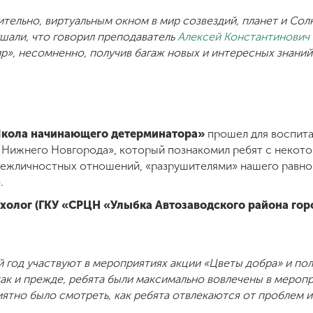
ительно, виртуальным окном в мир созвездий, планет и Сол
шали, что говорил преподаватель
Алексей Константинович 
р», несомненно, получив багаж новых и интересных знаний
Школа начинающего детерминатора»
прошел для воспита
а Нижнего Новгорода», который познакомил ребят с неко
межличностных отношений, «разрушителями» нашего равнов
».
ихолог (ГКУ «СРЦН «Улыбка Автозаводского района гор
й год участвуют в мероприятиях акции «Цветы добра» и по
 как и прежде, ребята были максимально вовлечены в мероп
иятно было смотреть, как ребята отвлекаются от проблем 