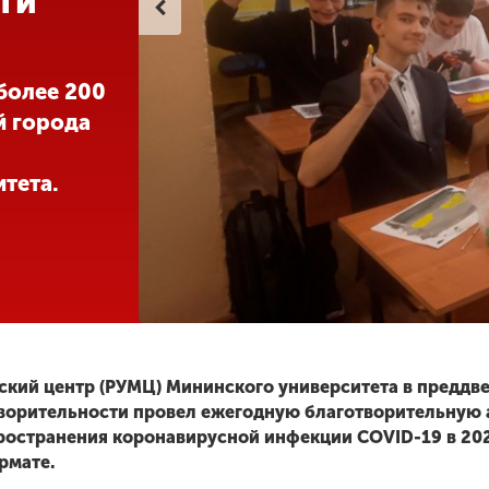
ти
 более 200
й города
итета.
кий центр (РУМЦ) Мининского университета в преддв
ворительности провел ежегодную благотворительную 
ространения коронавирусной инфекции COVID-19 в 202
рмате.