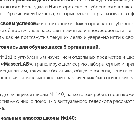
тельного Колледжа и Нижегородского Губернского коллед
гообразие идей бизнеса, которые можно организовать в с
 своим успехом»
воспитанники Нижегородского Губернско
обы её достичь, как расставить личные и профессиональные
ь, как не погрязнуть в текущих делах и уверенно идти к св
тоялись для обучающихся 5 организаций.
 151 с углубленным изучением отдельных предметов и шк
 «MasterLAB»
, транслирующем серию лабораторных и пра
сциплинам, таких как ботаника, общая экология, генетика
ошен «вызов» в выполнении практических биологических з
 для учащихся школы № 140, на котором ребята познакоми
ориям» о них, с помощью виртуального телескопа рассмотр
ма.
начальных классов школы №140: