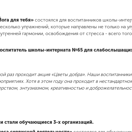
ога для тебя»
состоялся для воспитанников школы-интер
есколько упражнений, которые направлены не только на у
нутренней гармонии, освобождения от стресса - всего того
воспитатель школы-интерната №65 для слабослышащих
ной раз проходит акция «Цветы добра». Наши воспитанник
оприятиях. Хотя в этом году она проходит в нестандартн
терством, энтузиазмом, креативностью и доброжелательно
ии стали обучающиеся 3-х организаций.
неса сервисной деятельности»
состоялся для обучающих