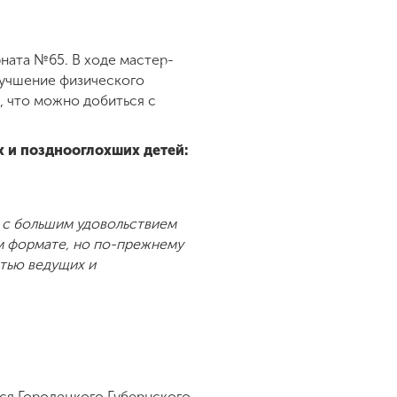
ната №65. В ходе мастер-
лучшение физического
, что можно добиться с
 и позднооглохших детей:
и с большим удовольствием
ом формате, но по-прежнему
стью ведущих и
ся Городецкого Губернского