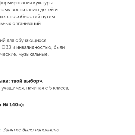
формирования культуры
ному воспитанию детей и
ных способностей путем
ьных организаций,
ий для обучающихся
с ОВЗ и инвалидностью, были
ческие, музыкальные,
ыки: твой выбор»
,
учащимся, начиная с 5 класса,
а № 140»):
е
. Занятие было наполнено