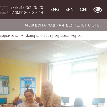
емная
+7 (831) 262-26-20
ENG
SPN
CHI
миссия
+7 (831) 262-20-44
овной
МЕЖДУНАРОДНАЯ ДЕЯТЕЛЬНОСТЬ
иверситета
Завершилась программа меро...