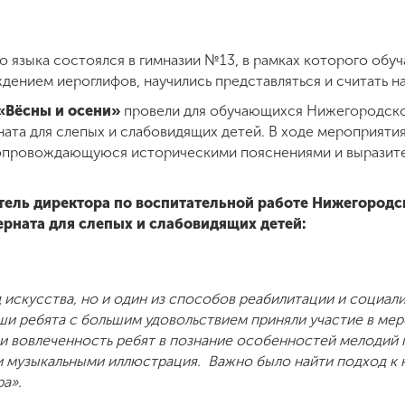
о языка состоялся в гимназии №13, в рамках которого об
дением иероглифов, научились представляться и считать на
«Вёсны и осени»
провели для обучающихся Нижегородско
ата для слепых и слабовидящих детей. В ходе мероприяти
сопровождающуюся историческими пояснениями и выразит
тель директора по воспитательной работе Нижегородс
рната для слепых и слабовидящих детей:
д искусства, но и один из способов реабилитации и социал
аши ребята с большим удовольствием приняли участие в ме
 и вовлеченность ребят в познание особенностей мелодий 
музыкальными иллюстрация. Важно было найти подход к н
ра».