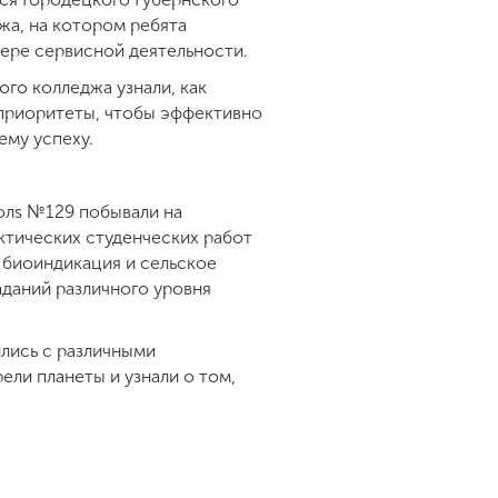
жа, на котором ребята
фере сервисной деятельности.
го колледжа узнали, как
 приоритеты, чтобы эффективно
оему успеху.
олs №129 побывали на
ктических студенческих работ
, биоиндикация и сельское
аданий различного уровня
лись с различными
ели планеты и узнали о том,