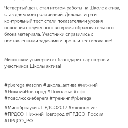
Четвертый день стал итогом работы на Школе актива,
став днем контроля знаний. Деловая игра и
контрольный тест стали показателями уровня
освоения полученного во время образовательного
блока материала. Участники справились с
поставленными задачами и прошли тестирование!
Мининский университет благодарит партнеров и
участников Школы актива!
#pberega #asonn #школа_актива #нижний
#НижнийНовгород #Поволжье #пфо
#поволжскиеберега #тренинг #pberega
#Минобрнауки #ПРДСО2017 #mininuniver
#ПРДСО_НижнийНовгород #ПРДСО_Россия
#ПРДСО_РФ