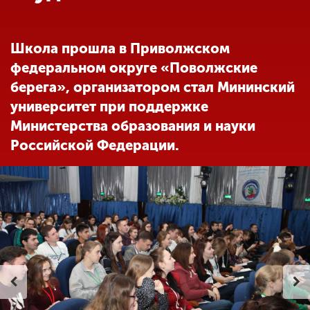
Обучение
Школа прошла в Приволжском
Наука
федеральном округе «Поволжские
берега», организатором стал Мининский
Международная
университет при поддержке
деятельность
Министерства образования и науки
Российской Федерации.
Другие виды
деятельности
Студенческая жизнь
Сведения об
образовательной
организации