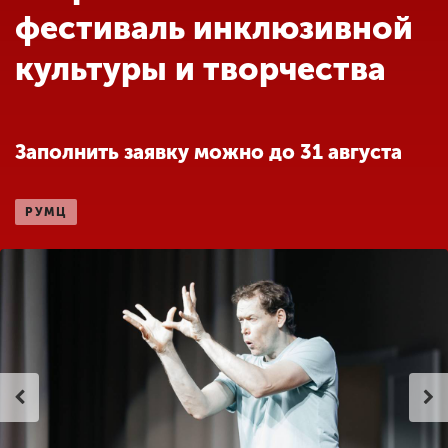
Обучение
фестиваль инклюзивной
культуры и творчества
Наука
Международная
Заполнить заявку можно до 31 августа
деятельность
РУМЦ
Другие виды
деятельности
Студенческая жизнь
Сведения об
образовательной
организации