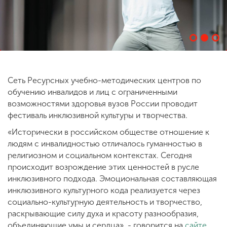
ENG
SPN
CHI
Сеть Ресурсных учебно-методических центров по
Приемная
обучению инвалидов и лиц с ограниченными
комиссия
+7 (831) 262-26-20
возможностями здоровья вузов России проводит
фестиваль инклюзивной культуры и творчества.
«Исторически в российском обществе отношение к
людям с инвалидностью отличалось гуманностью в
религиозном и социальном контекстах. Сегодня
происходит возрождение этих ценностей в русле
инклюзивного подхода. Эмоциональная составляющая
инклюзивного культурного кода реализуется через
социально-культурную деятельность и творчество,
раскрывающие силу духа и красоту разнообразия,
объединяющие умы и сердца», - говорится на
сайте