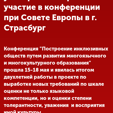
Обучение
участие в конференции
при Совете Европы в г.
Наука
Страсбург
Международная
деятельность
Конференция "Построение инклюзивных
обществ путем развития многоязычного
Другие виды
и многокультурного образования"
деятельности
прошла 15-18 мая и явилась итогом
двухлетней работы в проекте по
Студенческая жизнь
выработке новых требований по шкале
оценки не только языковой
компетенции, но и оценки степени
Сведения об
образовательной
толерантности, уважения и восприятия
организации
иной культуры.