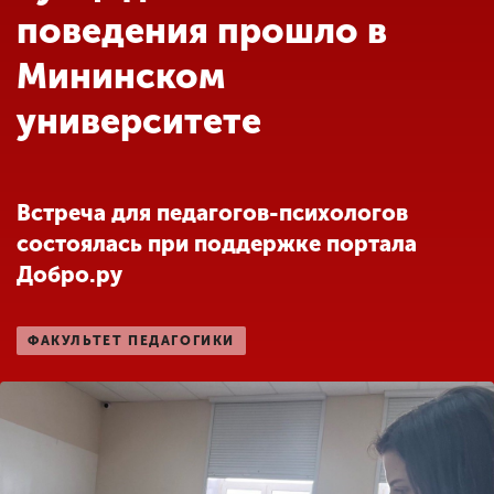
Обучение
поведения прошло в
Мининском
Наука
университете
Международная
деятельность
Встреча для педагогов-психологов
состоялась при поддержке портала
Другие виды
Добро.ру
деятельности
ФАКУЛЬТЕТ ПЕДАГОГИКИ
Студенческая жизнь
Сведения об
образовательной
организации