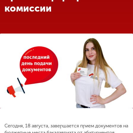
Обучение
комиссии
Наука
Международная
деятельность
Другие виды
деятельности
Студенческая жизнь
Сведения об
образовательной
Сегодня, 18 августа, завершается прием документов на
организации
бюджетные места бакалавриата от абитуриентов,