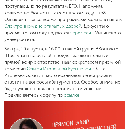
поступающих по результатам ЕГЭ. Напомним,
количество бюджетных мест в этом году - 758.
ENG
SPN
CHI
Ознакомиться со всеми программами можно в нашем
Электронном дне открытых дверей
. Докуенты о
приеме в этом году подаются
через сайт
Мининского
университета.
Приемная
Завтра, 19 августа, в 16.00 в нашей группе ВКонтакте
комиссия
"Поступай правильно!" пройдет заключительный
+7 (831) 262-26-20
прямой эфир с ответственным секретарем приемной
комиссии
Ольгой Игоревной Курылевой
. Ольга
Игоревна осветит часто возникающие вопросы и
ответит на вопросы абитуриентов. Особое внимание
будет уделено подаче согласия о зачислении.
Подключайтесь к эфиру по
ссылке