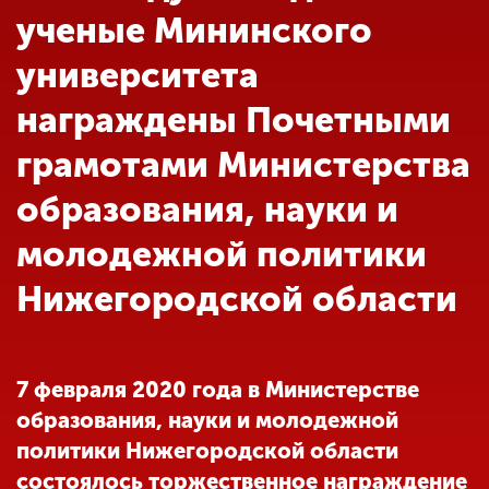
Обучение
ученые Мининского
университета
Наука
награждены Почетными
грамотами Министерства
Международная
деятельность
образования, науки и
молодежной политики
Другие виды
деятельности
Нижегородской области
Студенческая жизнь
7 февраля 2020 года в Министерстве
образования, науки и молодежной
Сведения об
политики Нижегородской области
образовательной
организации
состоялось торжественное награждение