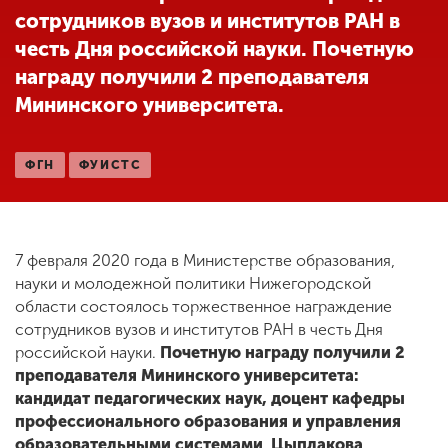
сотрудников вузов и институтов РАН в
честь Дня российской науки. Почетную
ENG
SPN
CHI
награду получили 2 преподавателя
Мининского университета.
Приемная
ФГН
ФУИСТС
комиссия
+7 (831) 262-26-20
7 февраля 2020 года в Министерстве образования,
науки и молодежной политики Нижегородской
области состоялось торжественное награждение
сотрудников вузов и институтов РАН в честь Дня
российской науки.
Почетную награду получили 2
преподавателя Мининского университета:
кандидат педагогических наук, доцент кафедры
профессионального образования и управления
образовательными системами Цыплакова