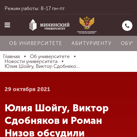
Режим работы: 8-17 пн-пт
ОБ УНИВЕРСИТЕТЕ
АБИТУРИЕНТУ
ОБУЧ
Главная
Об университете
Новости университета
Юлия Шойгу, Виктор Сдобняко...
Главная
29 октября 2021
Об университете
Юлия Шойгу, Виктор
Абитуриенту
Сдобняков и Роман
Низов обсудили