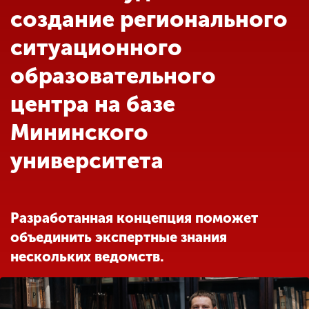
Обучение
создание регионального
ситуационного
Наука
образовательного
центра на базе
Международная
деятельность
Мининского
университета
Другие виды
деятельности
Разработанная концепция поможет
Студенческая жизнь
объединить экспертные знания
нескольких ведомств.
Сведения об
образовательной
организации