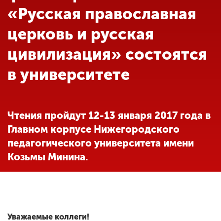
Обучение
«Русская православная
церковь и русская
Наука
цивилизация» состоятся
в университете
Международная
деятельность
Чтения пройдут 12-13 января 2017 года в
Другие виды
деятельности
Главном корпусе Нижегородского
педагогического университета имени
Козьмы Минина.
Студенческая жизнь
Сведения об
образовательной
организации
Уважаемые коллеги!