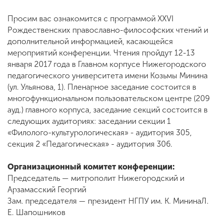
Просим вас ознакомится с программой XXVI
Рождественских православно-философских чтений и
ENG
SPN
CHI
дополнительной информацией, касающейся
мероприятий конференции. Чтения пройдут 12-13
января 2017 года в Главном корпусе Нижегородского
педагогического университета имени Козьмы Минина
Приемная
(ул. Ульянова, 1). Пленарное заседание состоится в
комиссия
многофункциональном пользовательском центре (209
+7 (831) 262-26-20
ауд.) главного корпуса, заседание секций состоится в
следующих аудиториях: заседании секции 1
«Филолого-культурологическая» - аудитория 305,
секция 2 «Педагогическая» - аудитория 306.
Организационный комитет конференции:
Председатель — митрополит Нижегородский и
Арзамасский Георгий
Зам. председателя — президент НГПУ им. К. МининаЛ.
Е. Шапошников