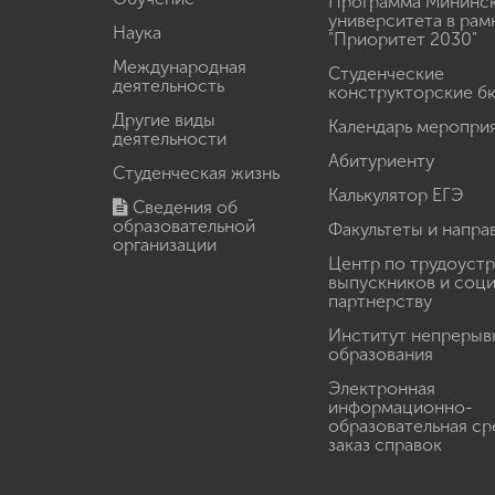
Программа Мининс
университета в рам
Наука
"Приоритет 2030"
Международная
Студенческие
деятельность
конструкторские б
Другие виды
Календарь меропри
деятельности
Абитуриенту
Студенческая жизнь
Калькулятор ЕГЭ
Сведения об
образовательной
Факультеты и напра
организации
Центр по трудоуст
выпускников и соц
партнерству
Институт непрерыв
образования
Электронная
информационно-
образовательная ср
заказ справок