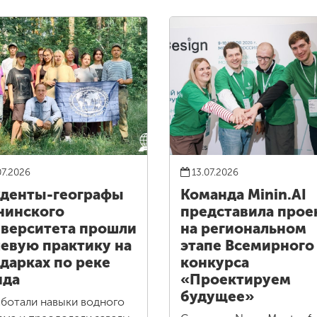
07.2026
13.07.2026
денты-географы
Команда Minin.AI
нинского
представила прое
верситета прошли
на региональном
евую практику на
этапе Всемирного
дарках по реке
конкурса
нда
«Проектируем
будущее»
ботали навыки водного