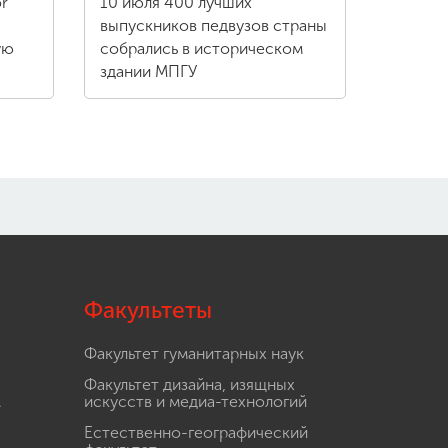
r
10 июля 400 лучших
выпускников педвузов страны
ую
собрались в историческом
здании МПГУ
Факультеты
Факультет гуманитарных наук
Факультет дизайна, изящных
.
искусств и медиа-технологий
Естественно-географический