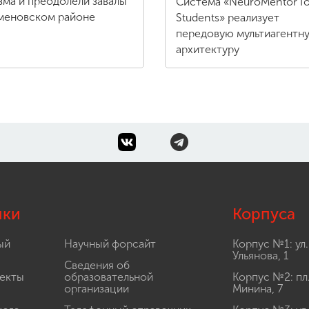
зма и преодолели завалы
Система «NeuroMentor fo
меновском районе
Students» реализует
передовую мультиагентн
архитектуру
лки
Корпуса
ый
Научный форсайт
Корпус №1: ул.
Ульянова, 1
Сведения об
екты
образовательной
Корпус №2: пл
организации
Минина, 7