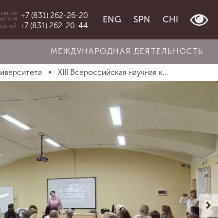
емная
+7 (831) 262-26-20
ENG
SPN
CHI
миссия
+7 (831) 262-20-44
овной
МЕЖДУНАРОДНАЯ ДЕЯТЕЛЬНОСТЬ
ниверситета
XIII Всероссийская научная к...