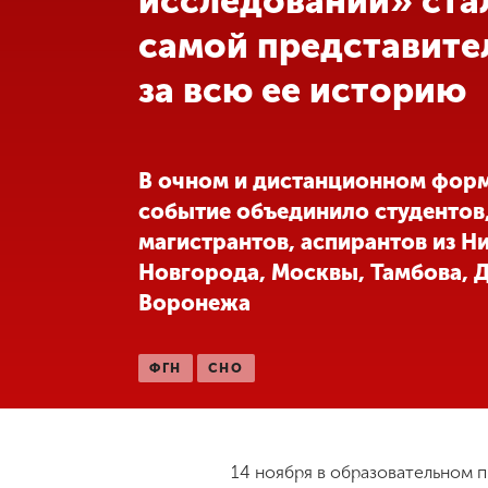
исследований» ста
самой представите
Международная
деятельность
за всю ее историю
Другие виды
деятельности
В очном и дистанционном фор
событие объединило студентов
Студенческая
магистрантов, аспирантов из Н
жизнь
Новгорода, Москвы, Тамбова, 
Воронежа
Сведения об
образовательной
организации
ФГН
СНО
Приемная
комиссия
+7 (831) 262-26-20
14 ноября в образовательном п