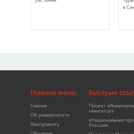
растений
тури
в Се
Главное меню
Быстрые ссы
Главная
Проект «Инженерн
навигатор»
Об университете
«Национальные про
Абитуриенту
России»
Обучение