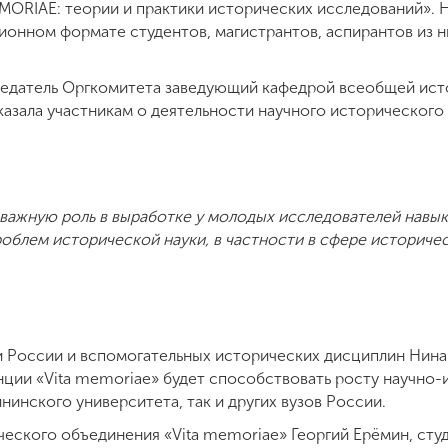
MORIAE: теории и практики исторических исследований». Н
ионном формате студентов, магистрантов, аспирантов из 
седатель Оргкомитета заведующий кафедрой всеобщей ист
казала участникам о деятельности научного исторического 
важную роль в выработке у молодых исследователей навык
облем исторической науки, в частности в сфере историче
России и вспомогательных исторических дисциплин Нина 
ции «Vita memoriae» будет способствовать росту научно-
нинского университета, так и других вузов России.
ческого объединения «Vita memoriae» Георгий Ерёмин, сту