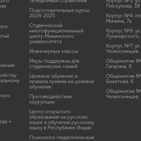
кого
Телефонный справочник
Корпус №3: ул.
ках
Пискунова, 38
Подготовительные курсы
2024-2025
Корпус №4: пл
Минина, 7а
Студенческий
юро
многофункциональный
Корпус №6: ул.
ятий
центр Мининского
Луначарского,
университета
Корпус №7: ул.
Инженерные классы
Челюскинцев, 
Меры поддержки для
Общежитие № 1
вления
студенческих семей
Гагарина, 6
ройству
Целевое обучение и
Общежитие № 2
иальному
правила приема на целевое
Бекетова, 6
обучение
Общежитие № 3
ного
Противодействие
Челюскинцев, 
коррупции
Центр открытого
образования на русском
еда +
языке и обучения русскому
языку в Республике Индия
Психолого-педагогические