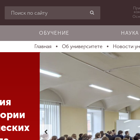
При
ко
Осн
ОБУЧЕНИЕ
НАУКА
Главная
Об университете
Новости у
ия
еории
ческих