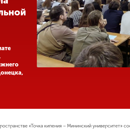
ла
льной
мате
,
ижнего
Донецка,
ространстве «Точка кипения – Мининский университет» сос