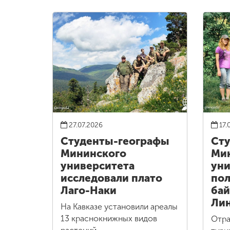
27.07.2026
17.
Студенты-географы
Сту
Мининского
Ми
университета
уни
исследовали плато
пол
Лаго-Наки
бай
Ли
На Кавказе установили ареалы
13 краснокнижных видов
Отра