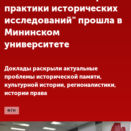
Обучение
практики исторических
исследований" прошла в
Наука
Мининском
университете
Международная
деятельность
Доклады раскрыли актуальные
Другие виды
деятельности
проблемы исторической памяти,
культурной истории, регионалистики,
истории права
Студенческая жизнь
ФГН
Сведения об
образовательной
организации