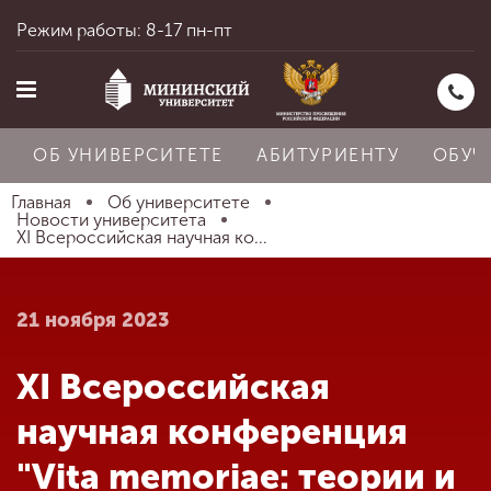
Режим работы: 8-17 пн-пт
ОБ УНИВЕРСИТЕТЕ
АБИТУРИЕНТУ
ОБУЧ
Главная
Об университете
Новости университета
XI Всероссийская научная ко...
Главная
21 ноября 2023
Об университете
XI Всероссийская
Абитуриенту
научная конференция
"Vita memoriae: теории и