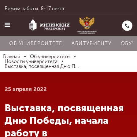
Режим работы: 8-17 пн-пт
ОБ УНИВЕРСИТЕТЕ
АБИТУРИЕНТУ
ОБУЧ
Главная
Об университете
Новости университета
Выставка, посвященная Дню П...
Главная
25 апреля 2022
Об университете
Выставка, посвященная
Абитуриенту
Дню Победы, начала
работу в