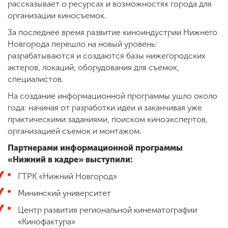
рассказывает о ресурсах и возможностях города для
организации киносъемок.
За последнее время развитие киноиндустрии Нижнего
ENG
SPN
CHI
Новгорода перешло на новый уровень:
разрабатываются и создаются базы нижегородских
актеров, локаций, оборудования для съемок,
специалистов.
Приемная
комиссия
На создание информационной программы ушло около
+7 (831) 262-26-20
года: начиная от разработки идеи и заканчивая уже
практическими заданиями, поиском киноэкспертов,
организацией съемок и монтажом.
Партнерами информационной программы
«Нижний в кадре» выступили:
ГТРК «Нижний Новгород»
Мининский университет
Центр развития региональной кинематографии
«Кинофактура»