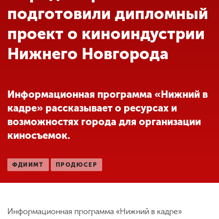
Обучение
подготовили дипломный
проект о киноиндустрии
Наука
Нижнего Новгорода
Международная
деятельность
Информационная программа «Нижний в
кадре» рассказывает о ресурсах и
Другие виды
возможностях города для организации
деятельности
киносъемок.
Студенческая жизнь
ФДИИМТ
ПРОДЮСЕР
Сведения об
образовательной
организации
Информационная программа «Нижний в кадре»